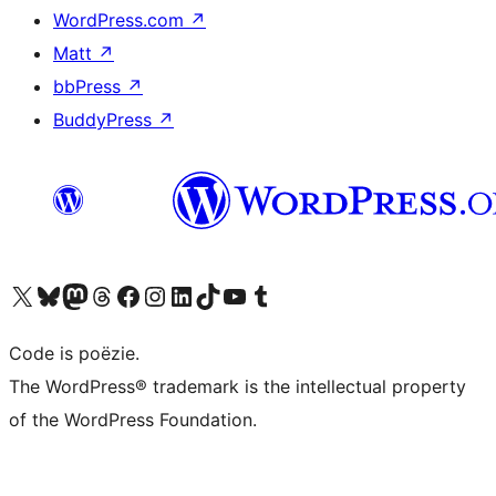
WordPress.com
↗
Matt
↗
bbPress
↗
BuddyPress
↗
Bezoek ons X (voorheen Twitter) account
Bezoek ons Bluesky account
Bezoek ons Mastodon account
Bezoek ons Threads account
Onze Facebook pagina bezoeken
Bezoek ons Instagram account
Bezoek ons LinkedIn account
Bezoek ons TikTok account
Bezoek ons YouTube kanaal
Bezoek ons Tumblr account
Code is poëzie.
The WordPress® trademark is the intellectual property
of the WordPress Foundation.