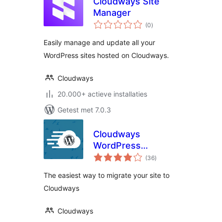
Cloudways Site
Manager
totaal
(0
)
waarderingen
Easily manage and update all your
WordPress sites hosted on Cloudways.
Cloudways
20.000+ actieve installaties
Getest met 7.0.3
Cloudways
WordPress
totaal
Migrator
(36
)
waarderingen
The easiest way to migrate your site to
Cloudways
Cloudways