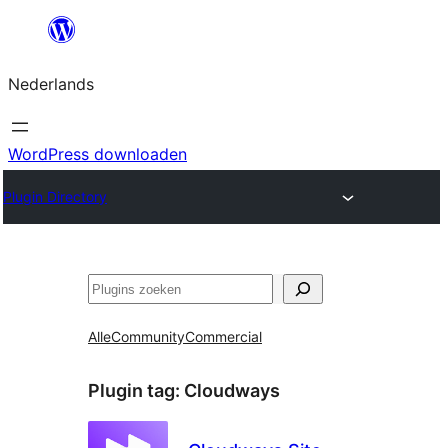
Ga
naar
Nederlands
de
inhoud
WordPress downloaden
Plugin Directory
Zoeken
Alle
Community
Commercial
Plugin tag:
Cloudways