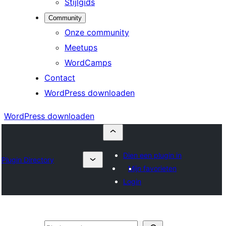
Stijlgids
Community
Onze community
Meetups
WordCamps
Contact
WordPress downloaden
WordPress downloaden
Dien een plugin in
Plugin Directory
Mijn favorieten
Login