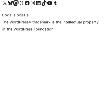
Bezoek ons X (voorheen Twitter) account
Bezoek ons Bluesky account
Bezoek ons Mastodon account
Bezoek ons Threads account
Onze Facebook pagina bezoeken
Bezoek ons Instagram account
Bezoek ons LinkedIn account
Bezoek ons TikTok account
Bezoek ons YouTube kanaal
Bezoek ons Tumblr account
Code is poëzie.
The WordPress® trademark is the intellectual property
of the WordPress Foundation.