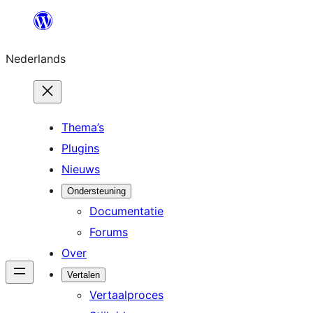
Ga
naar
Nederlands
de
inhoud
Thema’s
Plugins
Nieuws
Ondersteuning
Documentatie
Forums
Over
Vertalen
Vertaalproces