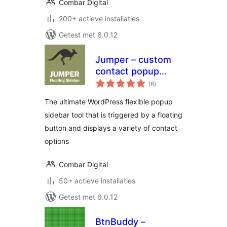
Combar Digital
200+ actieve installaties
Getest met 6.0.12
Jumper – custom
contact popup
totaal
sidebar with
(6
)
waarderingen
floating button
The ultimate WordPress flexible popup
sidebar tool that is triggered by a floating
button and displays a variety of contact
options
Combar Digital
50+ actieve installaties
Getest met 6.0.12
BtnBuddy –