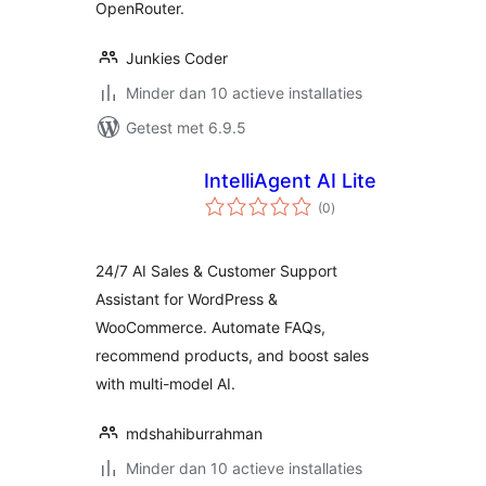
OpenRouter.
Junkies Coder
Minder dan 10 actieve installaties
Getest met 6.9.5
IntelliAgent AI Lite
totaal
(0
)
waarderingen
24/7 AI Sales & Customer Support
Assistant for WordPress &
WooCommerce. Automate FAQs,
recommend products, and boost sales
with multi-model AI.
mdshahiburrahman
Minder dan 10 actieve installaties