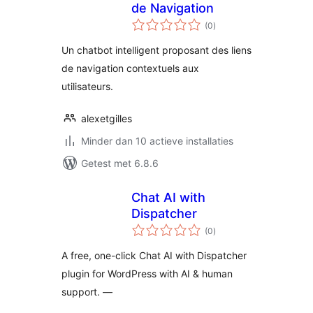
de Navigation
totaal
(0
)
waarderingen
Un chatbot intelligent proposant des liens
de navigation contextuels aux
utilisateurs.
alexetgilles
Minder dan 10 actieve installaties
Getest met 6.8.6
Chat AI with
Dispatcher
totaal
(0
)
waarderingen
A free, one-click Chat AI with Dispatcher
plugin for WordPress with AI & human
support. —