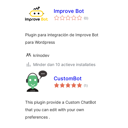
Improve Bot
totaal
(0
)
waarderingen
Plugin para integración de Improve Bot
para Wordpress
krinodev
Minder dan 10 actieve installaties
CustomBot
totaal
(1
)
waarderingen
This plugin provide a Custom ChatBot
that you can edit with your own
preferences .