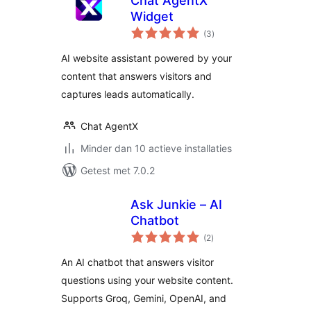
Chat AgentX
Widget
totaal
(3
)
waarderingen
AI website assistant powered by your
content that answers visitors and
captures leads automatically.
Chat AgentX
Minder dan 10 actieve installaties
Getest met 7.0.2
Ask Junkie – AI
Chatbot
totaal
(2
)
waarderingen
An AI chatbot that answers visitor
questions using your website content.
Supports Groq, Gemini, OpenAI, and