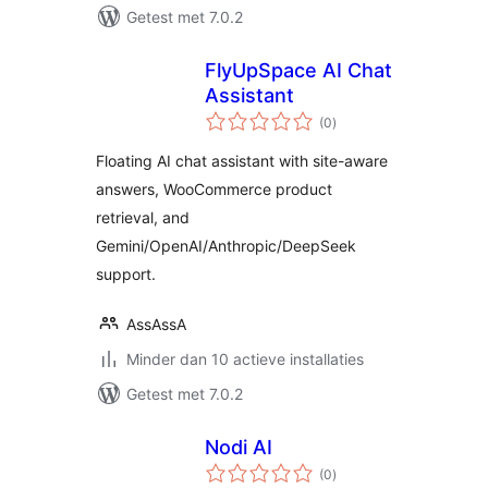
Getest met 7.0.2
FlyUpSpace AI Chat
Assistant
totaal
(0
)
waarderingen
Floating AI chat assistant with site-aware
answers, WooCommerce product
retrieval, and
Gemini/OpenAI/Anthropic/DeepSeek
support.
AssAssA
Minder dan 10 actieve installaties
Getest met 7.0.2
Nodi AI
totaal
(0
)
waarderingen