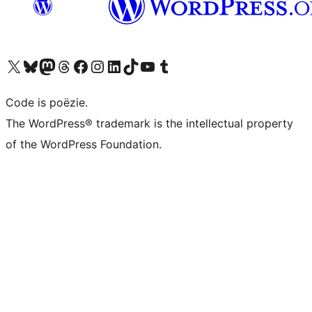
Bezoek ons X (voorheen Twitter) account
Bezoek ons Bluesky account
Bezoek ons Mastodon account
Bezoek ons Threads account
Onze Facebook pagina bezoeken
Bezoek ons Instagram account
Bezoek ons LinkedIn account
Bezoek ons TikTok account
Bezoek ons YouTube kanaal
Bezoek ons Tumblr account
Code is poëzie.
The WordPress® trademark is the intellectual property
of the WordPress Foundation.