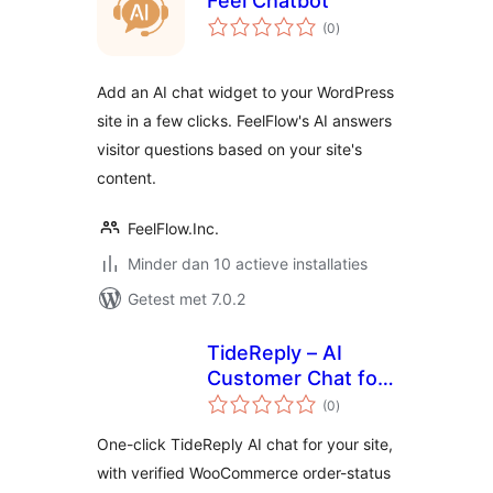
Feel Chatbot
totaal
(0
)
waarderingen
Add an AI chat widget to your WordPress
site in a few clicks. FeelFlow's AI answers
visitor questions based on your site's
content.
FeelFlow.Inc.
Minder dan 10 actieve installaties
Getest met 7.0.2
TideReply – AI
Customer Chat for
totaal
WooCommerce
(0
)
waarderingen
One-click TideReply AI chat for your site,
with verified WooCommerce order-status