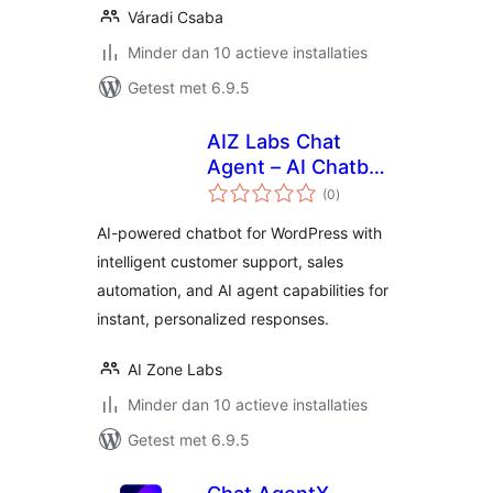
Váradi Csaba
Minder dan 10 actieve installaties
Getest met 6.9.5
AIZ Labs Chat
Agent – AI Chatbot
totaal
Agent for
(0
)
waarderingen
Customer Support
AI-powered chatbot for WordPress with
& Sales
intelligent customer support, sales
automation, and AI agent capabilities for
instant, personalized responses.
AI Zone Labs
Minder dan 10 actieve installaties
Getest met 6.9.5