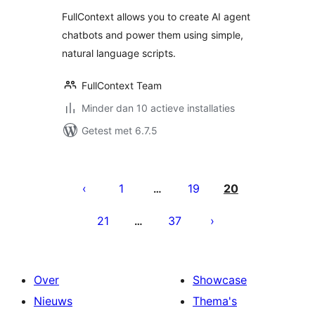
FullContext allows you to create AI agent
chatbots and power them using simple,
natural language scripts.
FullContext Team
Minder dan 10 actieve installaties
Getest met 6.7.5
Berichten
paginering
1
19
20
…
21
37
…
Over
Showcase
Nieuws
Thema's