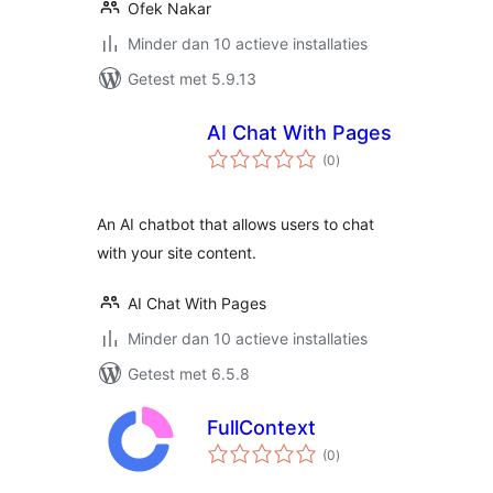
Ofek Nakar
Minder dan 10 actieve installaties
Getest met 5.9.13
AI Chat With Pages
totaal
(0
)
waarderingen
An AI chatbot that allows users to chat
with your site content.
AI Chat With Pages
Minder dan 10 actieve installaties
Getest met 6.5.8
FullContext
totaal
(0
)
waarderingen