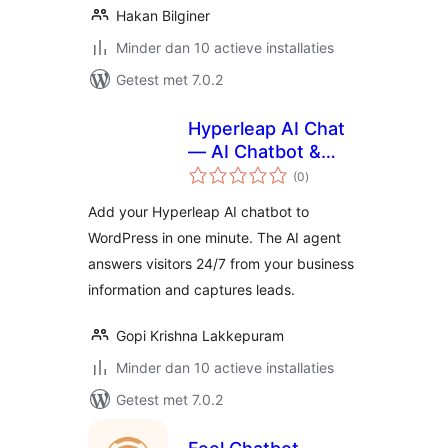
Hakan Bilginer
Minder dan 10 actieve installaties
Getest met 7.0.2
Hyperleap AI Chat
— AI Chatbot &
totaal
Lead Generation
(0
)
waarderingen
Widget
Add your Hyperleap AI chatbot to
WordPress in one minute. The AI agent
answers visitors 24/7 from your business
information and captures leads.
Gopi Krishna Lakkepuram
Minder dan 10 actieve installaties
Getest met 7.0.2