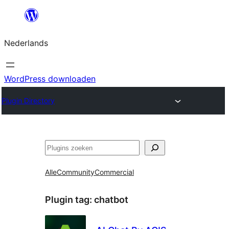
Ga
naar
Nederlands
de
inhoud
WordPress downloaden
Plugin Directory
Zoeken
Alle
Community
Commercial
Plugin tag:
chatbot