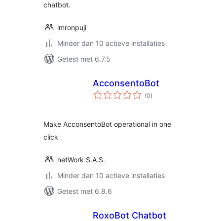
chatbot.
imronpuji
Minder dan 10 actieve installaties
Getest met 6.7.5
AcconsentoBot
totaal
(0
)
waarderingen
Make AcconsentoBot operational in one
click
netWork S.A.S.
Minder dan 10 actieve installaties
Getest met 6.8.6
RoxoBot Chatbot