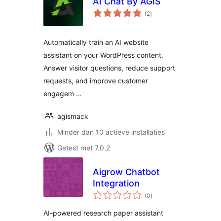
AI Chat By AGIS
totaal
(2
)
waarderingen
Automatically train an AI website
assistant on your WordPress content.
Answer visitor questions, reduce support
requests, and improve customer
engagem …
agismack
Minder dan 10 actieve installaties
Getest met 7.0.2
Aigrow Chatbot
Integration
totaal
(0
)
waarderingen
AI-powered research paper assistant