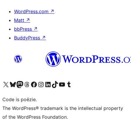
WordPress.com
↗
Matt
↗
bbPress
↗
BuddyPress
↗
Bezoek ons X (voorheen Twitter) account
Bezoek ons Bluesky account
Bezoek ons Mastodon account
Bezoek ons Threads account
Onze Facebook pagina bezoeken
Bezoek ons Instagram account
Bezoek ons LinkedIn account
Bezoek ons TikTok account
Bezoek ons YouTube kanaal
Bezoek ons Tumblr account
Code is poëzie.
The WordPress® trademark is the intellectual property
of the WordPress Foundation.