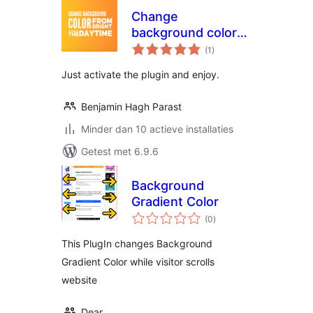
Change
background color
totaal
from bright to dark
(1
)
waarderingen
Just activate the plugin and enjoy.
Benjamin Hagh Parast
Minder dan 10 actieve installaties
Getest met 6.9.6
Background
Gradient Color
totaal
(0
)
waarderingen
This PlugIn changes Background
Gradient Color while visitor scrolls
website
Dear