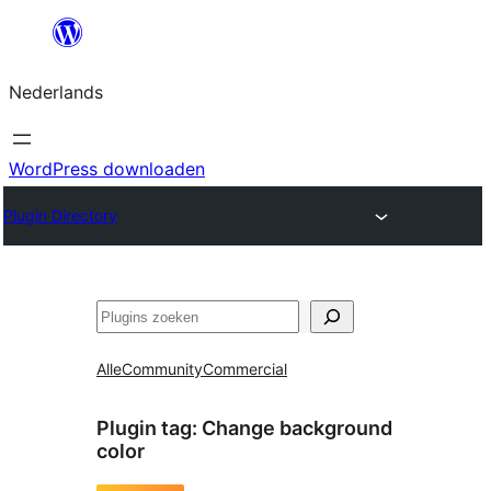
Ga
naar
Nederlands
de
inhoud
WordPress downloaden
Plugin Directory
Zoeken
Alle
Community
Commercial
Plugin tag:
Change background
color