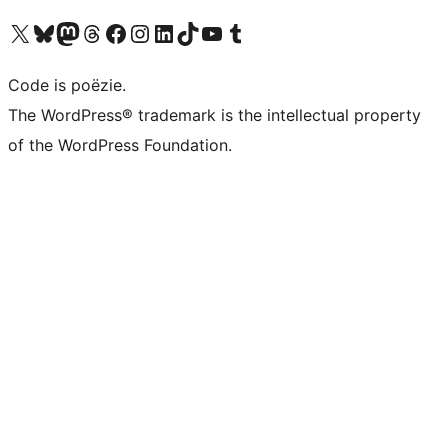
Bezoek ons X (voorheen Twitter) account
Bezoek ons Bluesky account
Bezoek ons Mastodon account
Bezoek ons Threads account
Onze Facebook pagina bezoeken
Bezoek ons Instagram account
Bezoek ons LinkedIn account
Bezoek ons TikTok account
Bezoek ons YouTube kanaal
Bezoek ons Tumblr account
Code is poëzie.
The WordPress® trademark is the intellectual property
of the WordPress Foundation.