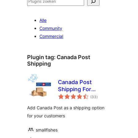
Zoeken
Alle
Community
Commercial
Plugin tag:
Canada Post
Shipping
Canada Post
Shipping For
totaal
WooCommerce
(33
)
waarderingen
Add Canada Post as a shipping option
for your customers
smallfishes