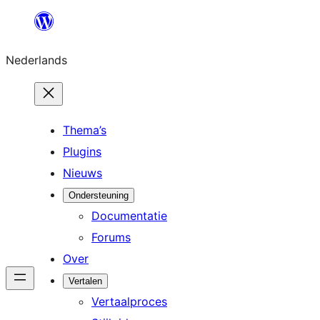
Ga
naar
Nederlands
de
inhoud
Thema’s
Plugins
Nieuws
Ondersteuning
Documentatie
Forums
Over
Vertalen
Vertaalproces