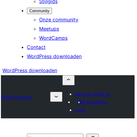
Stijlgids
Community
Onze community
Meetups
WordCamps
Contact
WordPress downloaden
WordPress downloaden
Dien een plugin in
Plugin Directory
Mijn favorieten
Login