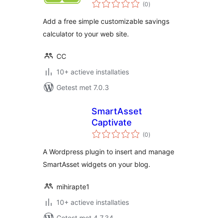
totaal
(0
)
waarderingen
Add a free simple customizable savings
calculator to your web site.
CC
10+ actieve installaties
Getest met 7.0.3
SmartAsset
Captivate
totaal
(0
)
waarderingen
A Wordpress plugin to insert and manage
SmartAsset widgets on your blog.
mihirapte1
10+ actieve installaties
Getest met 4.7.34