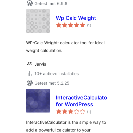
Getest met 6.9.6
Wp Calc Weight
totaal
(1
)
waarderingen
WP-Calc-Weight: calculator tool for Ideal
weight calculation.
Jarvis
10+ actieve installaties
Getest met 5.2.25
InteractiveCalculator
for WordPress
totaal
(1
)
waarderingen
InteractiveCalculator is the simple way to
add a powerful calculator to your