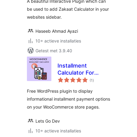
A beautiful Interactive Plugin which can
be used to add Zakaat Calculator in your
websites sidebar.
Haseeb Ahmad Ayazi
10+ actieve installaties
Getest met 3.9.40
Installment
Calculator For
totaal
WooCommerce
(1
)
waarderingen
Free WordPress plugin to display
informational installment payment options
on your WooCommerce store pages.
Lets Go Dev
10+ actieve installaties