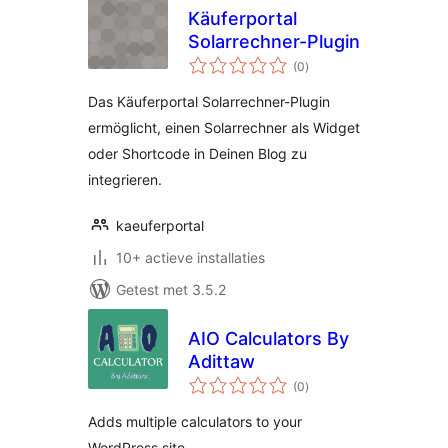
Käuferportal
Solarrechner-Plugin
totaal
(0
)
waarderingen
Das Käuferportal Solarrechner-Plugin
ermöglicht, einen Solarrechner als Widget
oder Shortcode in Deinen Blog zu
integrieren.
kaeuferportal
10+ actieve installaties
Getest met 3.5.2
AIO Calculators By
Adittaw
totaal
(0
)
waarderingen
Adds multiple calculators to your
WordPress site.