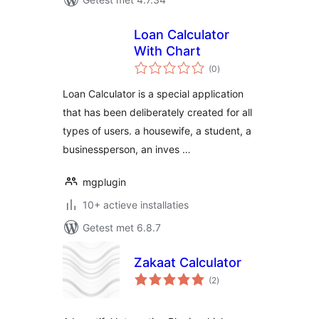
Loan Calculator
With Chart
totaal
(0
)
waarderingen
Loan Calculator is a special application
that has been deliberately created for all
types of users. a housewife, a student, a
businessperson, an inves …
mgplugin
10+ actieve installaties
Getest met 6.8.7
Zakaat Calculator
totaal
(2
)
waarderingen