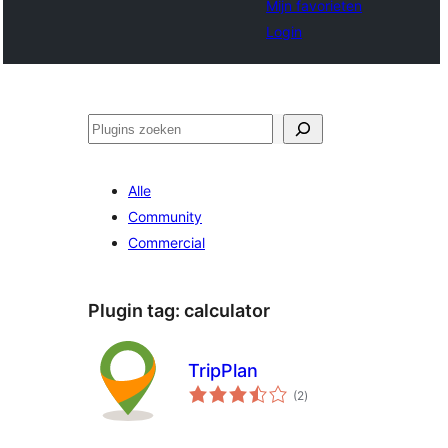
Mijn favorieten
Login
Zoeken
Alle
Community
Commercial
Plugin tag:
calculator
TripPlan
totaal
(2
)
waarderingen