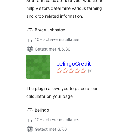
Add farm calculators to your website to
help visitors determine various farming
and crop related information.
Bryce Johnston
10+ actieve installaties
Getest met 4.6.30
belingoCredit
totaal
(0
)
waarderingen
The plugin allows you to place a loan
calculator on your page
Belingo
10+ actieve installaties
Getest met 6.7.6