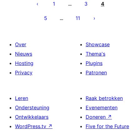
paginering
1
3
4
…
5
11
…
Over
Showcase
Nieuws
Thema's
Hosting
Plugins
Privacy
Patronen
Leren
Raak betrokken
Ondersteuning
Evenementen
Ontwikkelaars
Doneren
↗
WordPress.tv
↗
Five for the Future