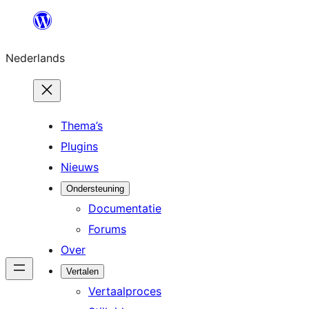
Ga
naar
Nederlands
de
inhoud
Thema’s
Plugins
Nieuws
Ondersteuning
Documentatie
Forums
Over
Vertalen
Vertaalproces