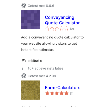
Getest met 6.6.6
Conveyancing
Quote Calculator
totaal
(0
)
waarderingen
Add a conveyancing quote calculator to
your website allowing visitors to get
instant fee estimates.
eddturtle
10+ actieve installaties
Getest met 4.2.39
Farm-Calculators
totaal
(1
)
waarderingen