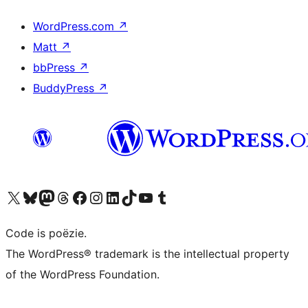
WordPress.com
↗
Matt
↗
bbPress
↗
BuddyPress
↗
Bezoek ons X (voorheen Twitter) account
Bezoek ons Bluesky account
Bezoek ons Mastodon account
Bezoek ons Threads account
Onze Facebook pagina bezoeken
Bezoek ons Instagram account
Bezoek ons LinkedIn account
Bezoek ons TikTok account
Bezoek ons YouTube kanaal
Bezoek ons Tumblr account
Code is poëzie.
The WordPress® trademark is the intellectual property
of the WordPress Foundation.