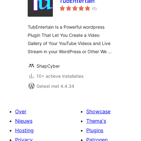
TubEntertain
totaal
(1
)
waarderingen
TubEntertain Is a Powerful wordpress
Plugin That Let You Create a Video
Gallery of Your YouTube Videos and Live
Stream in your WordPress or Other We …
ShapCyber
10+ actieve installaties
Getest met 4.4.34
Over
Showcase
Nieuws
Thema's
Hosting
Plugins
Privacy
Patronen