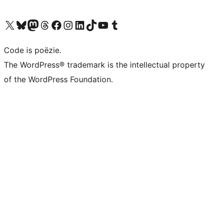
Bezoek ons X (voorheen Twitter) account
Bezoek ons Bluesky account
Bezoek ons Mastodon account
Bezoek ons Threads account
Onze Facebook pagina bezoeken
Bezoek ons Instagram account
Bezoek ons LinkedIn account
Bezoek ons TikTok account
Bezoek ons YouTube kanaal
Bezoek ons Tumblr account
Code is poëzie.
The WordPress® trademark is the intellectual property
of the WordPress Foundation.