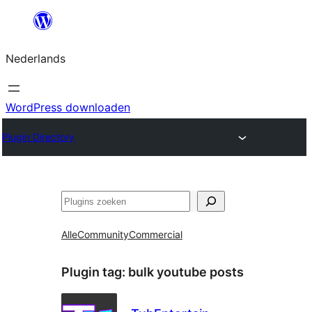
Ga
naar
Nederlands
de
inhoud
WordPress downloaden
Plugin Directory
Zoeken
Alle
Community
Commercial
Plugin tag:
bulk youtube posts