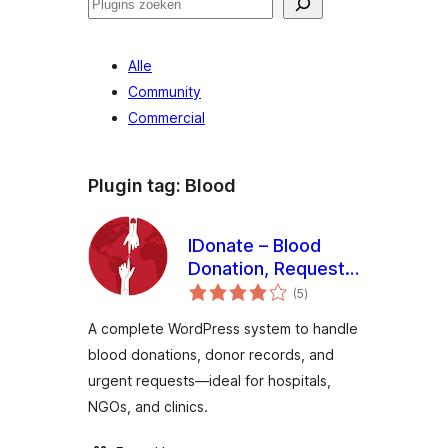
Zoeken
Alle
Community
Commercial
Plugin tag:
Blood
IDonate – Blood
Donation, Request
totaal
And Donor
(5
)
waarderingen
Management
A complete WordPress system to handle
System
blood donations, donor records, and
urgent requests—ideal for hospitals,
NGOs, and clinics.