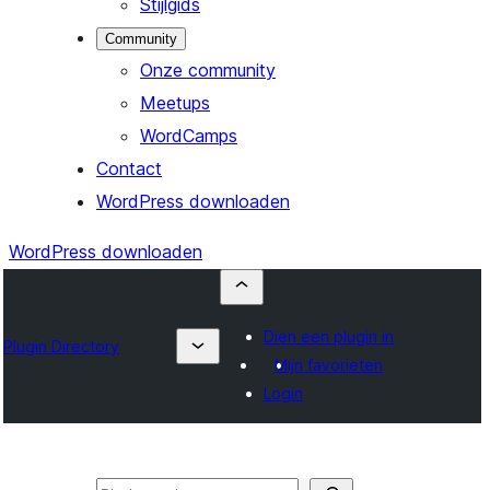
Stijlgids
Community
Onze community
Meetups
WordCamps
Contact
WordPress downloaden
WordPress downloaden
Dien een plugin in
Plugin Directory
Mijn favorieten
Login