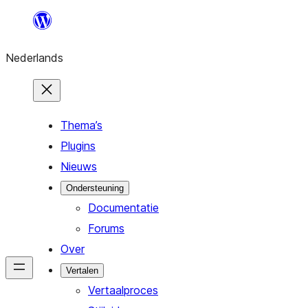
Ga
naar
Nederlands
de
inhoud
Thema’s
Plugins
Nieuws
Ondersteuning
Documentatie
Forums
Over
Vertalen
Vertaalproces