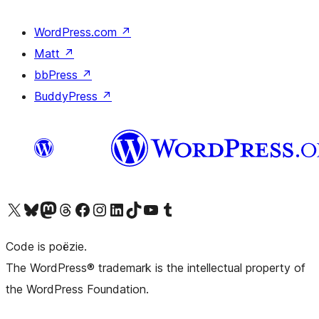
WordPress.com
↗
Matt
↗
bbPress
↗
BuddyPress
↗
Bezoek ons X (voorheen Twitter) account
Bezoek ons Bluesky account
Bezoek ons Mastodon account
Bezoek ons Threads account
Onze Facebook pagina bezoeken
Bezoek ons Instagram account
Bezoek ons LinkedIn account
Bezoek ons TikTok account
Bezoek ons YouTube kanaal
Bezoek ons Tumblr account
Code is poëzie.
The WordPress® trademark is the intellectual property of
the WordPress Foundation.