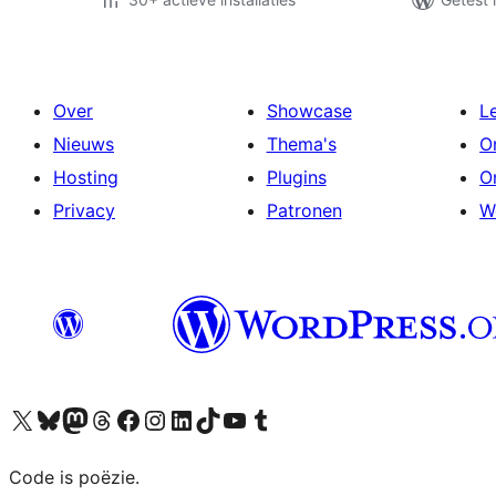
Over
Showcase
L
Nieuws
Thema's
O
Hosting
Plugins
O
Privacy
Patronen
W
Bezoek ons X (voorheen Twitter) account
Bezoek ons Bluesky account
Bezoek ons Mastodon account
Bezoek ons Threads account
Onze Facebook pagina bezoeken
Bezoek ons Instagram account
Bezoek ons LinkedIn account
Bezoek ons TikTok account
Bezoek ons YouTube kanaal
Bezoek ons Tumblr account
Code is poëzie.