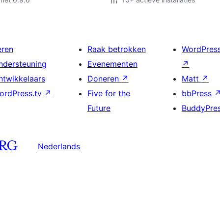
eren
Raak betrokken
WordPres
ndersteuning
Evenementen
↗
ntwikkelaars
Doneren
↗
Matt
↗
ordPress.tv
↗
Five for the
bbPress
Future
BuddyPre
Nederlands