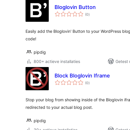
Bloglovin Button
totaal
(0
)
waarderingen
Easily add the Bloglovin' Button to your WordPress blo
code!
pipdig
800+ actieve installaties
Getest 
Block Bloglovin Iframe
totaal
(0
)
waarderingen
Stop your blog from showing inside of the Bloglovin ifra
redirected to your actual blog post.
pipdig
30+ actieve installaties
Getest 