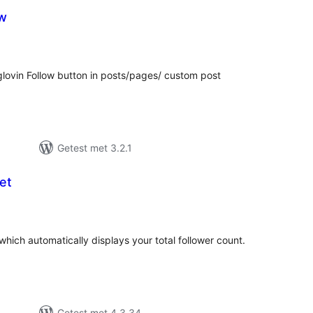
ow
taal
aarderingen
oglovin Follow button in posts/pages/ custom post
Getest met 3.2.1
et
taal
arderingen
hich automatically displays your total follower count.
Getest met 4.3.34