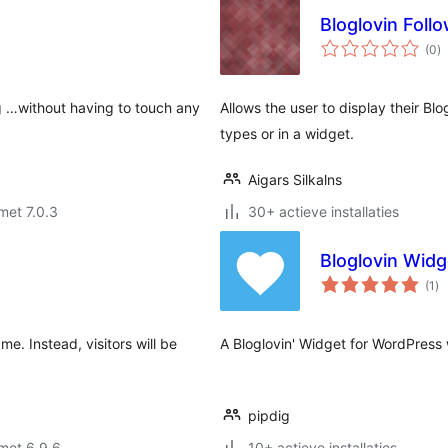
Bloglovin Foll
to
(0
)
w
g …without having to touch any
Allows the user to display their Bl
types or in a widget.
Aigars Silkalns
met 7.0.3
30+ actieve installaties
Bloglovin Widg
to
(1
)
wa
me. Instead, visitors will be
A Bloglovin' Widget for WordPress w
pipdig
met 6.9.6
10+ actieve installaties