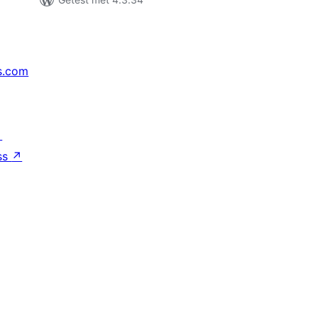
s.com
↗
ss
↗