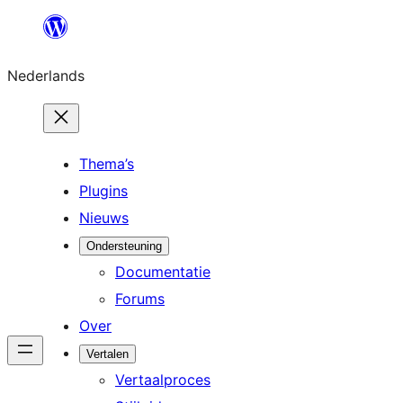
Ga
naar
Nederlands
de
inhoud
Thema’s
Plugins
Nieuws
Ondersteuning
Documentatie
Forums
Over
Vertalen
Vertaalproces