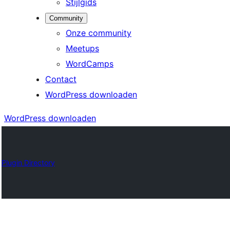
Stijlgids
Community
Onze community
Meetups
WordCamps
Contact
WordPress downloaden
WordPress downloaden
Plugin Directory