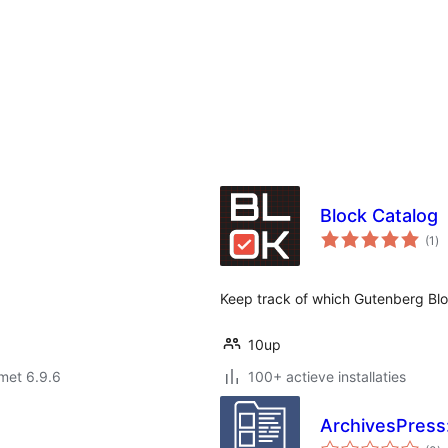
Block Catalog
to
(1
)
wa
Keep track of which Gutenberg Blo
10up
met 6.9.6
100+ actieve installaties
ArchivesPress
to