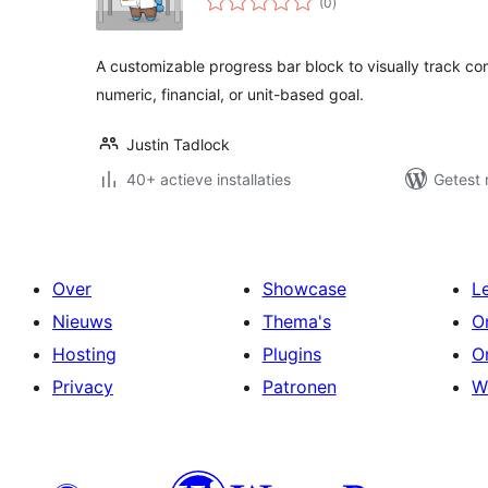
(0
)
waarderingen
A customizable progress bar block to visually track c
numeric, financial, or unit-based goal.
Justin Tadlock
40+ actieve installaties
Getest 
Over
Showcase
L
Nieuws
Thema's
O
Hosting
Plugins
O
Privacy
Patronen
W