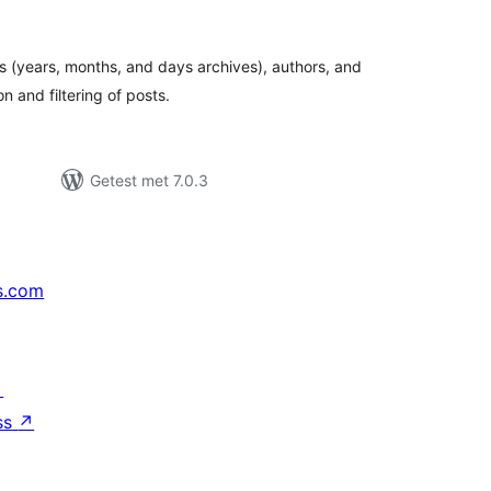
aarderingen
s (years, months, and days archives), authors, and
 and filtering of posts.
Getest met 7.0.3
s.com
↗
ss
↗