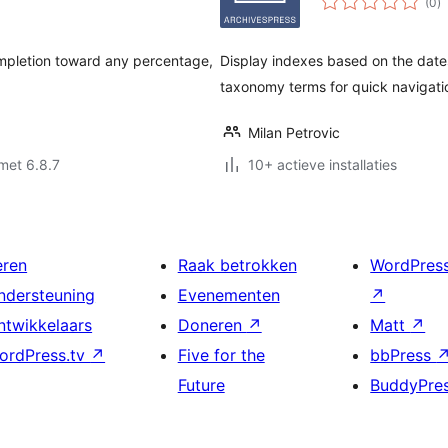
(0
)
w
ompletion toward any percentage,
Display indexes based on the date
taxonomy terms for quick navigation
Milan Petrovic
met 6.8.7
10+ actieve installaties
eren
Raak betrokken
WordPres
ndersteuning
Evenementen
↗
ntwikkelaars
Doneren
↗
Matt
↗
ordPress.tv
↗
Five for the
bbPress
Future
BuddyPre