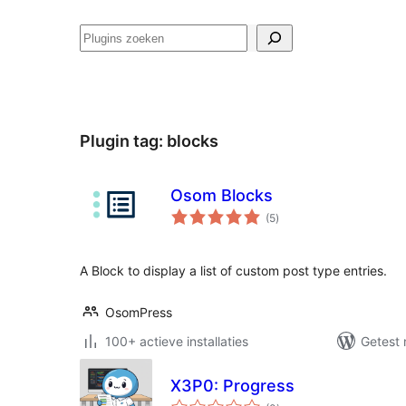
Zoeken
Plugin tag:
blocks
Osom Blocks
totaal
(5
)
waarderingen
A Block to display a list of custom post type entries.
OsomPress
100+ actieve installaties
Getest 
X3P0: Progress
totaal