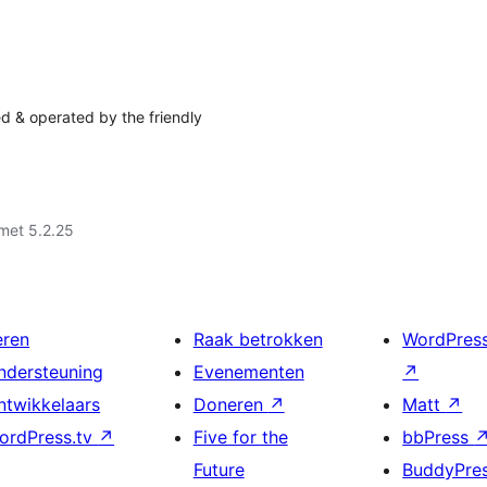
ed & operated by the friendly
met 5.2.25
eren
Raak betrokken
WordPres
ndersteuning
Evenementen
↗
ntwikkelaars
Doneren
↗
Matt
↗
ordPress.tv
↗
Five for the
bbPress
Future
BuddyPre