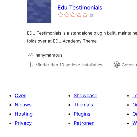
Edu Testimonials
totaal
(0
)
waarderingen
EDU Testimonials is a standalone plugin built, maintain
folks over at EDU Academy Theme
hanymahrous
Minder dan 10 actieve installaties
Getest 
Over
Showcase
L
Nieuws
Thema's
O
Hosting
Plugins
O
Privacy
Patronen
W