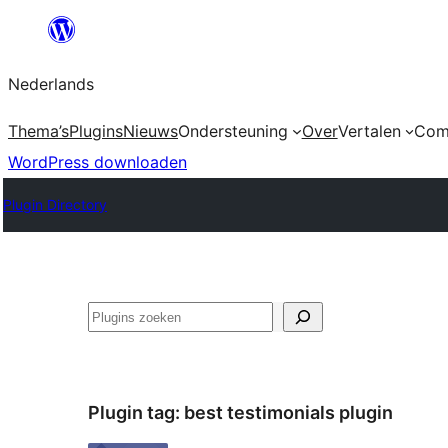
Ga
naar
Nederlands
de
inhoud
Thema’s
Plugins
Nieuws
Ondersteuning
Over
Vertalen
Com
WordPress downloaden
Plugin Directory
Zoeken
Plugin tag:
best testimonials plugin