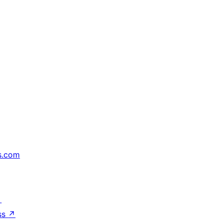
s.com
↗
ss
↗