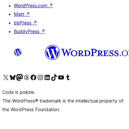
WordPress.com
↗
Matt
↗
bbPress
↗
BuddyPress
↗
Bezoek ons X (voorheen Twitter) account
Bezoek ons Bluesky account
Bezoek ons Mastodon account
Bezoek ons Threads account
Onze Facebook pagina bezoeken
Bezoek ons Instagram account
Bezoek ons LinkedIn account
Bezoek ons TikTok account
Bezoek ons YouTube kanaal
Bezoek ons Tumblr account
Code is poëzie.
The WordPress® trademark is the intellectual property of
the WordPress Foundation.