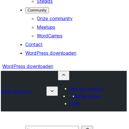
Stijlgids
Community
Onze community
Meetups
WordCamps
Contact
WordPress downloaden
WordPress downloaden
Dien een plugin in
Plugin Directory
Mijn favorieten
Login