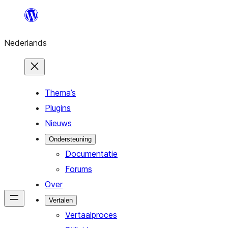
Ga
naar
Nederlands
de
inhoud
Thema’s
Plugins
Nieuws
Ondersteuning
Documentatie
Forums
Over
Vertalen
Vertaalproces