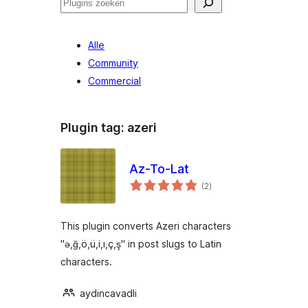
Zoeken
Alle
Community
Commercial
Plugin tag:
azeri
Az-To-Lat
totaal
(2
)
waarderingen
This plugin converts Azeri characters
"ə,ğ,ö,ü,i,ı,ç,ş" in post slugs to Latin
characters.
aydincavadli