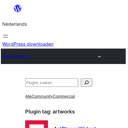
Ga
naar
Nederlands
de
inhoud
WordPress downloaden
Plugin Directory
Zoeken
Alle
Community
Commercial
Plugin tag:
artworks