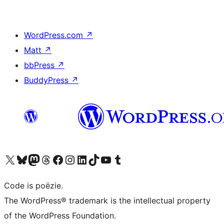
WordPress.com
↗
Matt
↗
bbPress
↗
BuddyPress
↗
Bezoek ons X (voorheen Twitter) account
Bezoek ons Bluesky account
Bezoek ons Mastodon account
Bezoek ons Threads account
Onze Facebook pagina bezoeken
Bezoek ons Instagram account
Bezoek ons LinkedIn account
Bezoek ons TikTok account
Bezoek ons YouTube kanaal
Bezoek ons Tumblr account
Code is poëzie.
The WordPress® trademark is the intellectual property
of the WordPress Foundation.