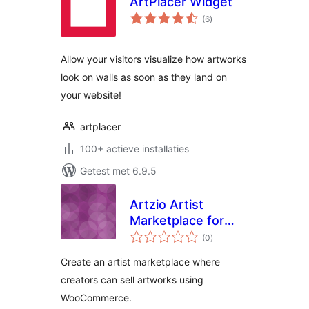
ArtPlacer Widget
totaal
(6
)
waarderingen
Allow your visitors visualize how artworks
look on walls as soon as they land on
your website!
artplacer
100+ actieve installaties
Getest met 6.9.5
Artzio Artist
Marketplace for
totaal
WooCommerce
(0
)
waarderingen
Create an artist marketplace where
creators can sell artworks using
WooCommerce.