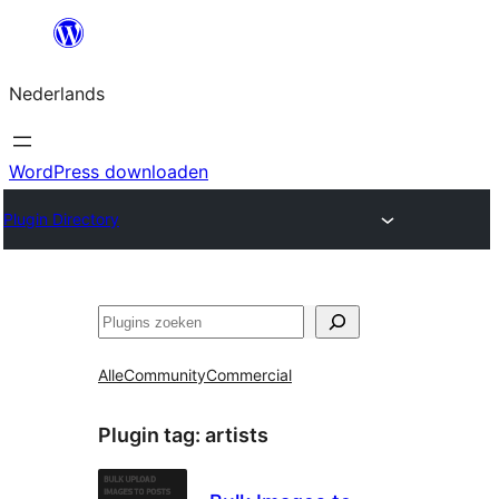
Ga
naar
Nederlands
de
inhoud
WordPress downloaden
Plugin Directory
Zoeken
Alle
Community
Commercial
Plugin tag:
artists