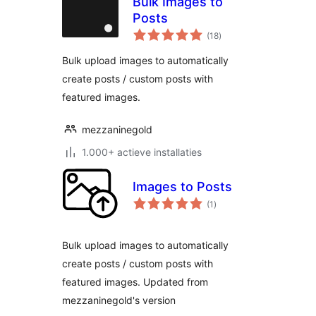
Bulk Images to
Posts
totaal
(18
)
waarderingen
Bulk upload images to automatically
create posts / custom posts with
featured images.
mezzaninegold
1.000+ actieve installaties
Images to Posts
totaal
(1
)
waarderingen
Bulk upload images to automatically
create posts / custom posts with
featured images. Updated from
mezzaninegold's version