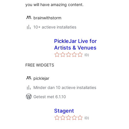
you will have amazing content.
brainwithstorm
10+ actieve installaties
PickleJar Live for
Artists & Venues
totaal
(0
)
waarderingen
FREE WIDGETS
picklejar
Minder dan 10 actieve installaties
Getest met 6.1.10
Stagent
totaal
(0
)
waarderingen