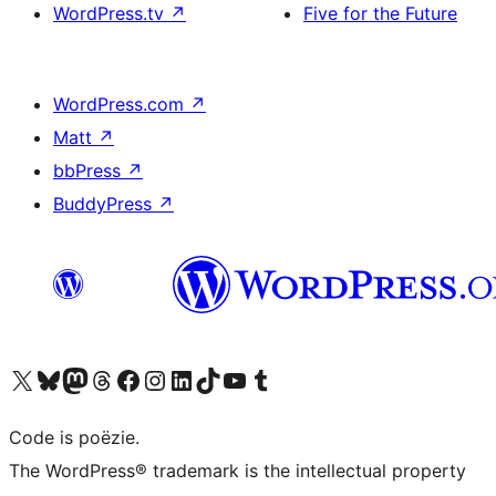
WordPress.tv
↗
Five for the Future
WordPress.com
↗
Matt
↗
bbPress
↗
BuddyPress
↗
Bezoek ons X (voorheen Twitter) account
Bezoek ons Bluesky account
Bezoek ons Mastodon account
Bezoek ons Threads account
Onze Facebook pagina bezoeken
Bezoek ons Instagram account
Bezoek ons LinkedIn account
Bezoek ons TikTok account
Bezoek ons YouTube kanaal
Bezoek ons Tumblr account
Code is poëzie.
The WordPress® trademark is the intellectual property