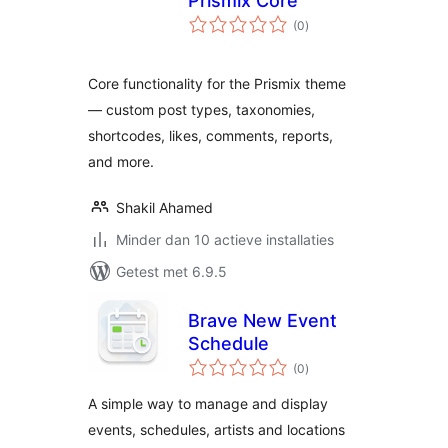
Prismix Core
totaal
(0
)
waarderingen
Core functionality for the Prismix theme
— custom post types, taxonomies,
shortcodes, likes, comments, reports,
and more.
Shakil Ahamed
Minder dan 10 actieve installaties
Getest met 6.9.5
Brave New Event
Schedule
totaal
(0
)
waarderingen
A simple way to manage and display
events, schedules, artists and locations