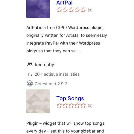
ArtPal
totaal
(0
)
waarderingen
ArtPal is a free (GPL) Wordpress plugin,
originally written for Artists, to seemlessly
integrate PayPal with their Wordpress
blogs so that they can se …
freerobby
20+ actieve installaties
Getest met 2.9.2
Top Songs
totaal
(0
)
waarderingen
Plugin – widget that will show top songs
every day – set this to your sidebar and