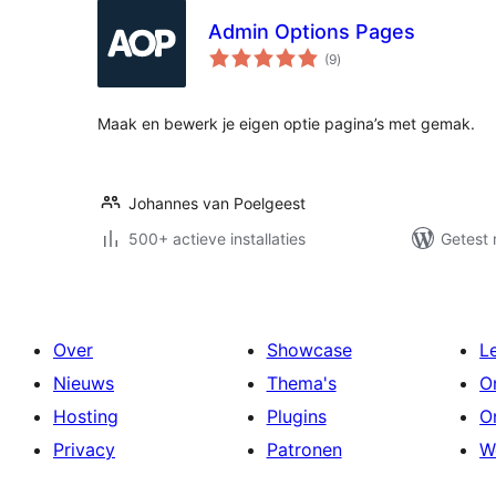
Admin Options Pages
totaal
(9
)
waarderingen
Maak en bewerk je eigen optie pagina’s met gemak.
Johannes van Poelgeest
500+ actieve installaties
Getest 
Over
Showcase
L
Nieuws
Thema's
O
Hosting
Plugins
O
Privacy
Patronen
W