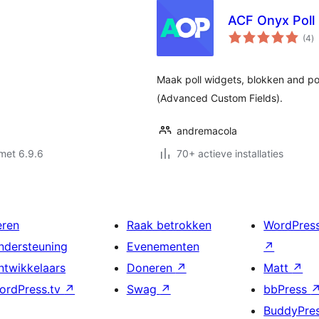
ACF Onyx Poll
to
(4
)
w
Maak poll widgets, blokken and 
(Advanced Custom Fields).
andremacola
met 6.9.6
70+ actieve installaties
eren
Raak betrokken
WordPres
ndersteuning
Evenementen
↗
ntwikkelaars
Doneren
↗
Matt
↗
ordPress.tv
↗
Swag
↗
bbPress
BuddyPre