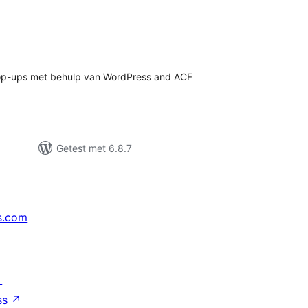
taal
aarderingen
pop-ups met behulp van WordPress and ACF
Getest met 6.8.7
s.com
↗
ss
↗