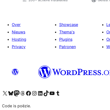
Over
Showcase
L
Nieuws
Thema's
O
Hosting
Plugins
O
Privacy
Patronen
W
Bezoek ons X (voorheen Twitter) account
Bezoek ons Bluesky account
Bezoek ons Mastodon account
Bezoek ons Threads account
Onze Facebook pagina bezoeken
Bezoek ons Instagram account
Bezoek ons LinkedIn account
Bezoek ons TikTok account
Bezoek ons YouTube kanaal
Bezoek ons Tumblr account
Code is poëzie.