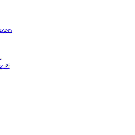
s.com
↗
ss
↗