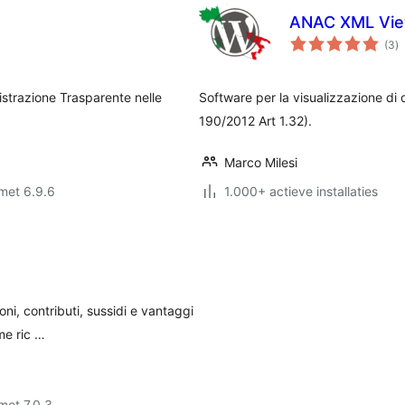
ANAC XML Vie
to
(3
)
w
strazione Trasparente nelle
Software per la visualizzazione d
190/2012 Art 1.32).
Marco Milesi
met 6.9.6
1.000+ actieve installaties
ni, contributi, sussidi e vantaggi
me ric …
met 7.0.3