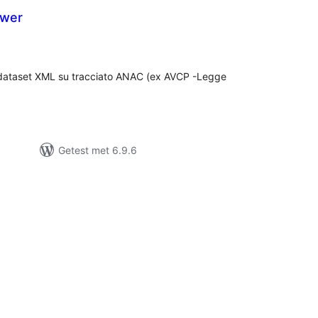
wer
taal
aarderingen
i dataset XML su tracciato ANAC (ex AVCP -Legge
Getest met 6.9.6