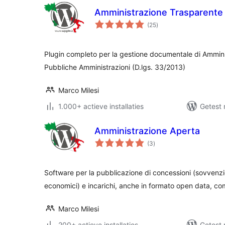
Amministrazione Trasparente
totaal
(25
)
waarderingen
Plugin completo per la gestione documentale di Ammini
Pubbliche Amministrazioni (D.lgs. 33/2013)
Marco Milesi
1.000+ actieve installaties
Getest 
Amministrazione Aperta
totaal
(3
)
waarderingen
Software per la pubblicazione di concessioni (sovvenzio
economici) e incarichi, anche in formato open data, co
Marco Milesi
200+ actieve installaties
Getest 