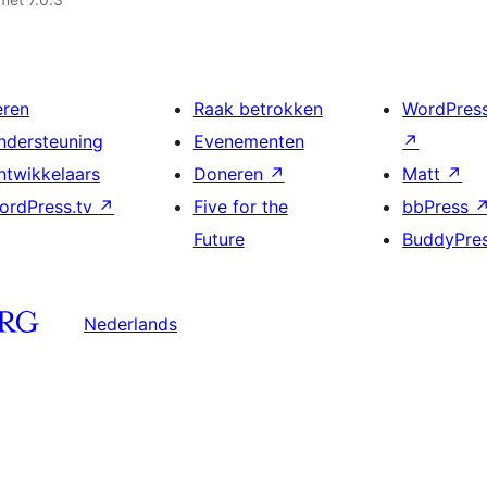
eren
Raak betrokken
WordPres
ndersteuning
Evenementen
↗
ntwikkelaars
Doneren
↗
Matt
↗
ordPress.tv
↗
Five for the
bbPress
Future
BuddyPre
Nederlands