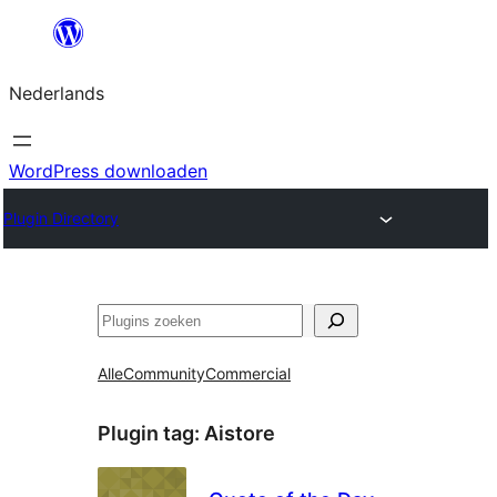
Ga
naar
Nederlands
de
inhoud
WordPress downloaden
Plugin Directory
Zoeken
Alle
Community
Commercial
Plugin tag:
Aistore