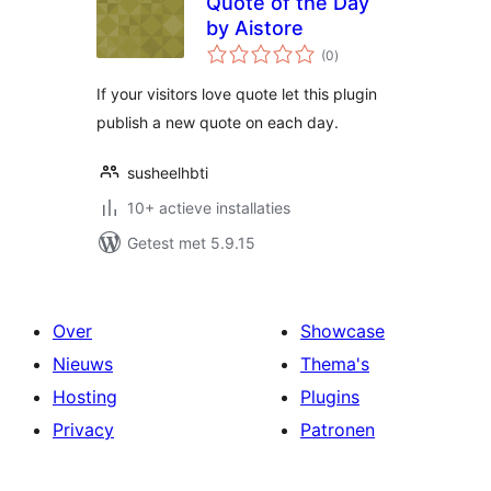
Quote of the Day
by Aistore
totaal
(0
)
waarderingen
If your visitors love quote let this plugin
publish a new quote on each day.
susheelhbti
10+ actieve installaties
Getest met 5.9.15
Over
Showcase
Nieuws
Thema's
Hosting
Plugins
Privacy
Patronen