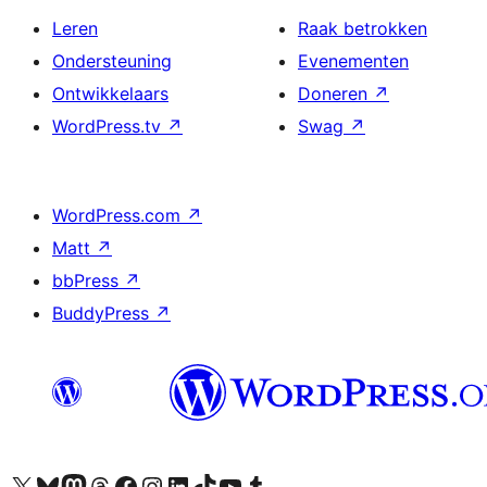
Leren
Raak betrokken
Ondersteuning
Evenementen
Ontwikkelaars
Doneren
↗
WordPress.tv
↗
Swag
↗
WordPress.com
↗
Matt
↗
bbPress
↗
BuddyPress
↗
Bezoek ons X (voorheen Twitter) account
Bezoek ons Bluesky account
Bezoek ons Mastodon account
Bezoek ons Threads account
Onze Facebook pagina bezoeken
Bezoek ons Instagram account
Bezoek ons LinkedIn account
Bezoek ons TikTok account
Bezoek ons YouTube kanaal
Bezoek ons Tumblr account