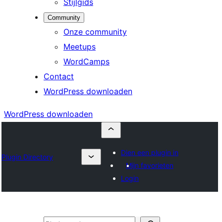
Stijlgids
Community
Onze community
Meetups
WordCamps
Contact
WordPress downloaden
WordPress downloaden
Dien een plugin in
Plugin Directory
Mijn favorieten
Login