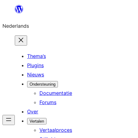
Ga
naar
Nederlands
de
inhoud
Thema’s
Plugins
Nieuws
Ondersteuning
Documentatie
Forums
Over
Vertalen
Vertaalproces