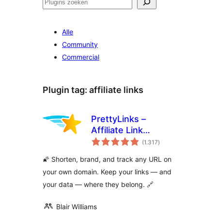
Zoeken
Alle
Community
Commercial
Plugin tag:
affiliate links
PrettyLinks –
Affiliate Link
totaal
Management, URL
(1.317
)
waarderingen
Shortener, Link
🌠 Shorten, brand, and track any URL on
Cloaking, Tracking
your own domain. Keep your links — and
& Branded Short
your data — where they belong. 🔗
Links
Blair Williams