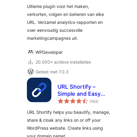
& Affiliate Link
Ultieme plugin voor het maken,
Manager
verkorten, volgen en beheren van elke
URL. Verzamel analytics-rapporten en
voer eenvoudig succesvolle
marketingcampagnes uit.
WPDeveloper
20.000+ actieve installaties
Getest met 7.0.3
URL Shortify –
Simple and Easy
totaal
URL Shortener
(163
)
waarderingen
URL Shortify helps you beautify, manage,
share & cloak any links on or off your
WordPress website. Create links using
your domain name!