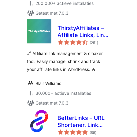
200.000+ actieve installaties
Getest met 7.0.3
ThirstyAffiliates –
Affiliate Links, Link
totaal
Branding, Link
(251
)
waarderingen
Tracking &
🔗 Affiliate link management & cloaker
Marketing Plugin
tool. Easily manage, shrink and track
your affiliate links in WordPress. 🔥
Blair Williams
30.000+ actieve installaties
Getest met 7.0.3
BetterLinks – URL
Shortener, Link
totaal
Tracking, Analytics
(85
)
waarderingen