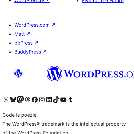
WordPress.tv
↗
Five for the Future
WordPress.com
↗
Matt
↗
bbPress
↗
BuddyPress
↗
Bezoek ons X (voorheen Twitter) account
Bezoek ons Bluesky account
Bezoek ons Mastodon account
Bezoek ons Threads account
Onze Facebook pagina bezoeken
Bezoek ons Instagram account
Bezoek ons LinkedIn account
Bezoek ons TikTok account
Bezoek ons YouTube kanaal
Bezoek ons Tumblr account
Code is poëzie.
The WordPress® trademark is the intellectual property
of the WordPress Foundation.