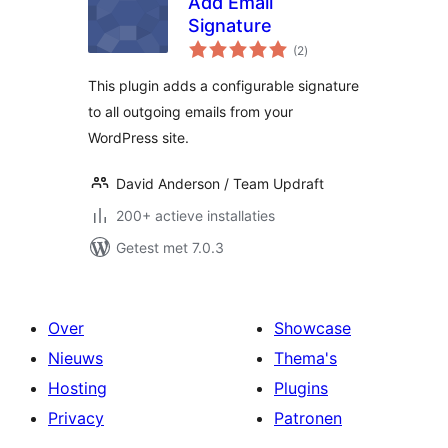
Add Email
Signature
totaal
(2
)
waarderingen
This plugin adds a configurable signature
to all outgoing emails from your
WordPress site.
David Anderson / Team Updraft
200+ actieve installaties
Getest met 7.0.3
Over
Showcase
Nieuws
Thema's
Hosting
Plugins
Privacy
Patronen