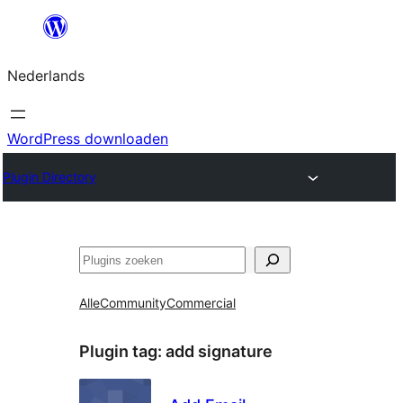
Ga
naar
Nederlands
de
inhoud
WordPress downloaden
Plugin Directory
Zoeken
Alle
Community
Commercial
Plugin tag:
add signature