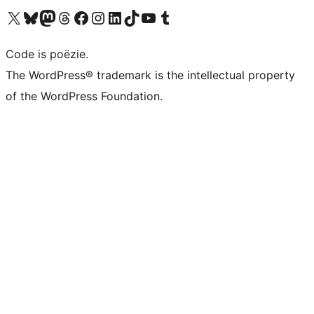
Bezoek ons X (voorheen Twitter) account
Bezoek ons Bluesky account
Bezoek ons Mastodon account
Bezoek ons Threads account
Onze Facebook pagina bezoeken
Bezoek ons Instagram account
Bezoek ons LinkedIn account
Bezoek ons TikTok account
Bezoek ons YouTube kanaal
Bezoek ons Tumblr account
Code is poëzie.
The WordPress® trademark is the intellectual property
of the WordPress Foundation.