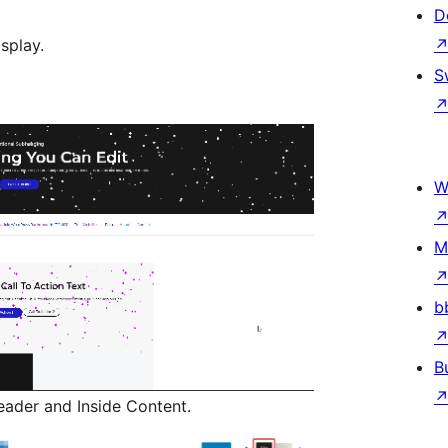
D
splay.
S
W
M
b
B
ader and Inside Content.