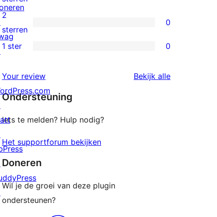
oneren
beoordelingen
3
2
↗
0
sterren
0
sterren
wag
beoordelingen
2
1 ster
0
↗
0
sterren
1
beoordelingen
beoordeling
Your review
Bekijk alle
sterren
ordPress.com
Ondersteuning
beoordelingen
↗
att
Iets te melden? Hulp nodig?
↗
Het supportforum bekijken
bPress
Doneren
↗
uddyPress
Wil je de groei van deze plugin
↗
ondersteunen?