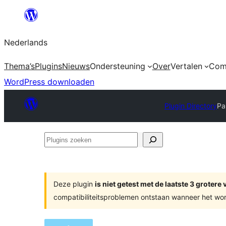
Ga
naar
Nederlands
de
inhoud
Thema’s
Plugins
Nieuws
Ondersteuning
Over
Vertalen
Com
WordPress downloaden
Plugin Directory
Pa
Plugins
zoeken
Deze plugin
is niet getest met de laatste 3 groter
compatibiliteitsproblemen ontstaan wanneer het wor