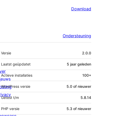
Download
Ondersteuning
Meta
Versie
2.0.0
Laatst geüpdatet
5 jaar
geleden
ver
Actieve installaties
100+
ieuws
osting
WordPress versie
5.0 of nieuwer
rivacy
Getest t/m
5.8.14
PHP versie
5.3 of nieuwer
howcase