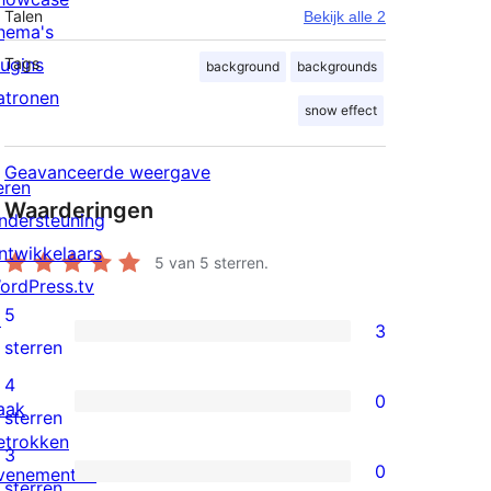
Talen
Bekijk alle 2
hema's
lugins
Tags
background
backgrounds
atronen
snow effect
Geavanceerde weergave
eren
Waarderingen
ndersteuning
ntwikkelaars
5
van 5 sterren.
ordPress.tv
5
↗
3
3
sterren
5
4
0
aak
sterren
0
sterren
etrokken
beoordelingen
4
3
0
venementen
sterren
0
sterren