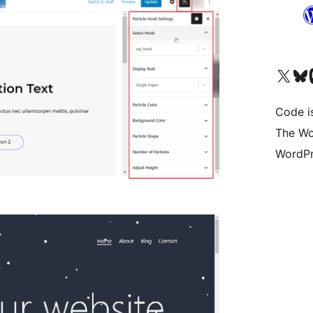
Bezoek ons X (voorheen 
Bezoek o
Be
Code i
The Wo
WordPr