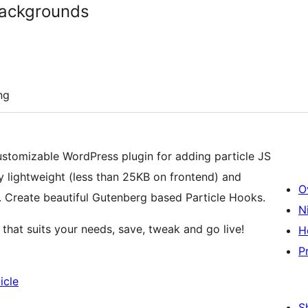
Backgrounds
ng
customizable WordPress plugin for adding particle JS
ry lightweight (less than 25KB on frontend) and
O
S. Create beautiful Gutenberg based Particle Hooks.
N
e that suits your needs, save, tweak and go live!
H
P
icle
S