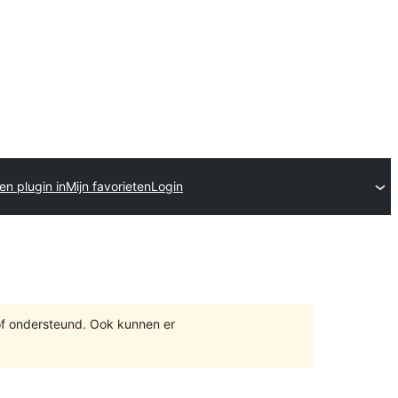
en plugin in
Mijn favorieten
Login
of ondersteund. Ook kunnen er