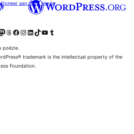
Doneer aan deze plugin
Twitter) account
ns Bluesky account
zoek ons Mastodon account
Bezoek ons Threads account
Onze Facebook pagina bezoeken
Bezoek ons Instagram account
Bezoek ons LinkedIn account
Bezoek ons TikTok account
Bezoek ons YouTube kanaal
Bezoek ons Tumblr account
s poëzie.
rdPress® trademark is the intellectual property of the
ess Foundation.