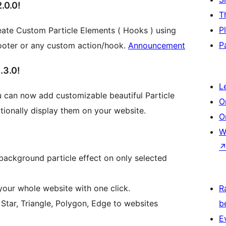
0.0!
T
P
eate Custom Particle Elements ( Hooks ) using
P
ooter or any custom action/hook.
Announcement
3.0!
L
u can now add customizable beautiful Particle
O
ionally display them on your website.
O
W
background particle effect on only selected
your whole website with one click.
R
, Star, Triangle, Polygon, Edge to websites
b
E