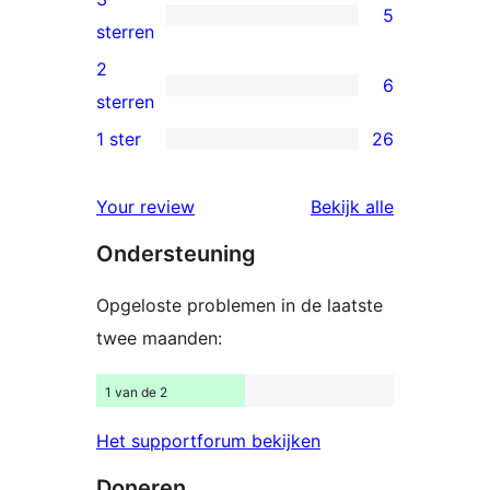
5
sterren
5
sterren
beoordelingen
3
2
6
sterren
6
sterren
beoordelingen
2
1 ster
26
26
sterren
1
beoordelingen
beoordelin
Your review
Bekijk alle
sterren
Ondersteuning
beoordelingen
Opgeloste problemen in de laatste
twee maanden:
1 van de 2
Het supportforum bekijken
Doneren