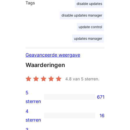
Tags
disable updates
disable updates manager
update control
updates manager
Geavanceerde weergave
Waarderingen
4.8
van 5 sterren.
5
671
671
sterren
5
4
16
sterren
16
sterren
beoordelingen
4
3