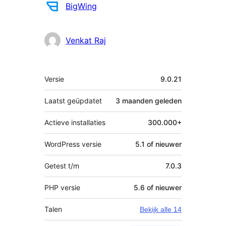
BigWing
Venkat Raj
Meta
Versie
9.0.21
Laatst geüpdatet
3 maanden
geleden
Actieve installaties
300.000+
WordPress versie
5.1 of nieuwer
Getest t/m
7.0.3
PHP versie
5.6 of nieuwer
Talen
Bekijk alle 14