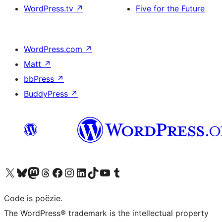
WordPress.tv
↗
Five for the Future
WordPress.com
↗
Matt
↗
bbPress
↗
BuddyPress
↗
Bezoek ons X (voorheen Twitter) account
Bezoek ons Bluesky account
Bezoek ons Mastodon account
Bezoek ons Threads account
Onze Facebook pagina bezoeken
Bezoek ons Instagram account
Bezoek ons LinkedIn account
Bezoek ons TikTok account
Bezoek ons YouTube kanaal
Bezoek ons Tumblr account
Code is poëzie.
The WordPress® trademark is the intellectual property