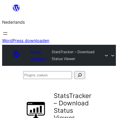
Ga
naar
Nederlands
de
inhoud
WordPress downloaden
Plugin
StatsTracker – Download
Directory
Status Viewer
Plugins
zoeken
StatsTracker
– Download
Status
Viewer