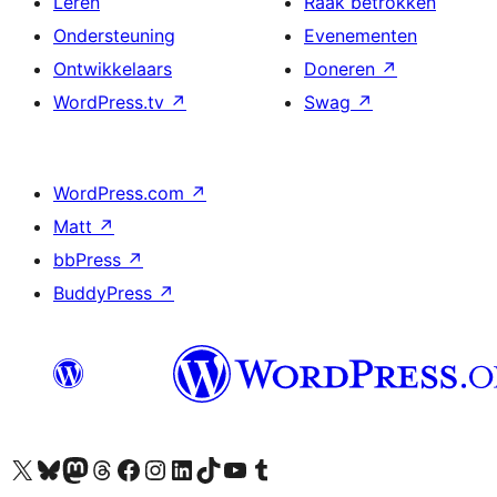
Leren
Raak betrokken
Ondersteuning
Evenementen
Ontwikkelaars
Doneren
↗
WordPress.tv
↗
Swag
↗
WordPress.com
↗
Matt
↗
bbPress
↗
BuddyPress
↗
Bezoek ons X (voorheen Twitter) account
Bezoek ons Bluesky account
Bezoek ons Mastodon account
Bezoek ons Threads account
Onze Facebook pagina bezoeken
Bezoek ons Instagram account
Bezoek ons LinkedIn account
Bezoek ons TikTok account
Bezoek ons YouTube kanaal
Bezoek ons Tumblr account