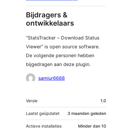
Bijdragers &
ontwikkelaars
“StatsTracker – Download Status
Viewer” is open source software.
De volgende personen hebben
bijgedragen aan deze plugin.
Bijdragers
samiur6688
Meta
Versie
1.0
Laatst geüpdatet
3 maanden
geleden
Actieve installaties
Minder dan 10