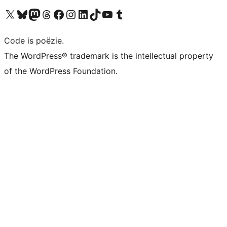
Bezoek ons X (voorheen Twitter) account
Bezoek ons Bluesky account
Bezoek ons Mastodon account
Bezoek ons Threads account
Onze Facebook pagina bezoeken
Bezoek ons Instagram account
Bezoek ons LinkedIn account
Bezoek ons TikTok account
Bezoek ons YouTube kanaal
Bezoek ons Tumblr account
Code is poëzie.
The WordPress® trademark is the intellectual property
of the WordPress Foundation.