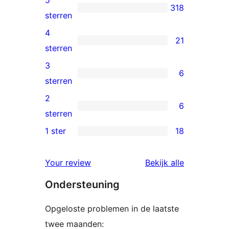
318
318
sterren
5
4
21
sterren
21
sterren
beoordelingen
4
3
6
sterren
6
sterren
beoordelingen
3
2
6
sterren
6
sterren
beoordelingen
2
1 ster
18
18
sterren
1
beoordelingen
beoordelin
Your review
Bekijk alle
sterren
Ondersteuning
beoordelingen
Opgeloste problemen in de laatste
twee maanden: