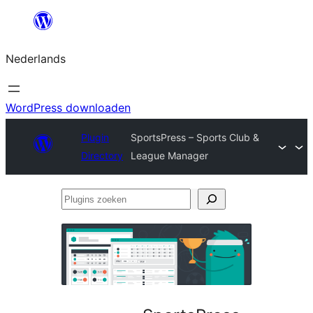
Ga
naar
Nederlands
de
inhoud
WordPress downloaden
Plugin
SportsPress – Sports Club &
Directory
League Manager
Plugins
zoeken