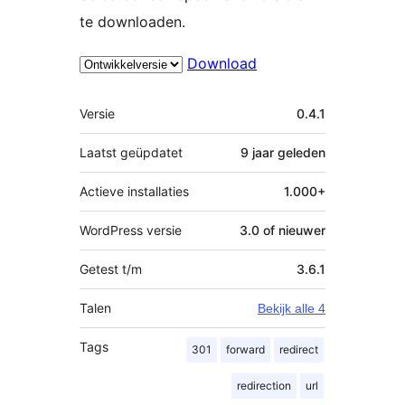
te downloaden.
Download
Meta
Versie
0.4.1
Laatst geüpdatet
9 jaar
geleden
Actieve installaties
1.000+
WordPress versie
3.0 of nieuwer
Getest t/m
3.6.1
Talen
Bekijk alle 4
Tags
301
forward
redirect
redirection
url