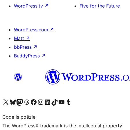
WordPress.tv
↗
Five for the Future
WordPress.com
↗
Matt
↗
bbPress
↗
BuddyPress
↗
Bezoek ons X (voorheen Twitter) account
Bezoek ons Bluesky account
Bezoek ons Mastodon account
Bezoek ons Threads account
Onze Facebook pagina bezoeken
Bezoek ons Instagram account
Bezoek ons LinkedIn account
Bezoek ons TikTok account
Bezoek ons YouTube kanaal
Bezoek ons Tumblr account
Code is poëzie.
The WordPress® trademark is the intellectual property