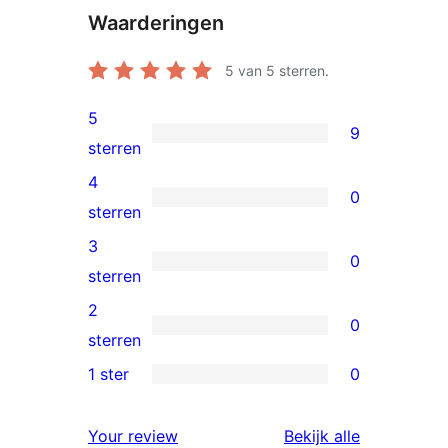
Waarderingen
5
van 5 sterren.
5
9
9
sterren
5
4
0
sterren
0
sterren
beoordelingen
4
3
0
sterren
0
sterren
beoordelingen
3
2
0
sterren
0
sterren
beoordelingen
2
1 ster
0
0
sterren
1
beoordelingen
beoordelin
Your review
Bekijk alle
sterren