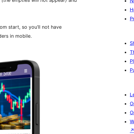
s
(the empties will not appear)
and
N
H
P
om start, so you’ll not have
ders in mobile.
S
T
P
P
L
O
O
W