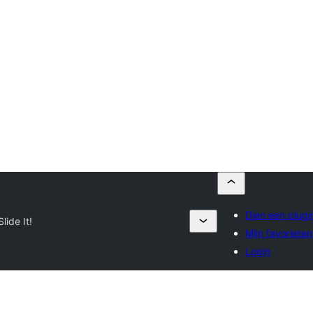
Dien een plugin
Slide It!
Mijn favorieten
Login