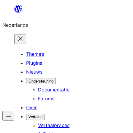
Ga
naar
Nederlands
de
inhoud
Thema’s
Plugins
Nieuws
Ondersteuning
Documentatie
Forums
Over
Vertalen
Vertaalproces