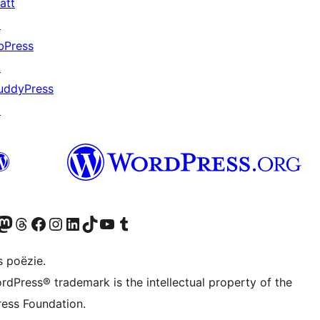
att
↗
bPress
↗
uddyPress
↗
Twitter) account
ns Bluesky account
zoek ons Mastodon account
Bezoek ons Threads account
Onze Facebook pagina bezoeken
Bezoek ons Instagram account
Bezoek ons LinkedIn account
Bezoek ons TikTok account
Bezoek ons YouTube kanaal
Bezoek ons Tumblr account
s poëzie.
rdPress® trademark is the intellectual property of the
ess Foundation.