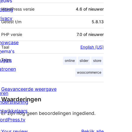
ieuws
osting
WordPress versie
4.6 of nieuwer
rivacy
Getest t/m
5.8.13
PHP versie
7.0 of nieuwer
howcase
Taal
English (US)
hema's
lugins
Tags
online
slider
store
atronen
woocommerce
Geavanceerde weergave
eren
Waarderingen
ndersteuning
ntwikkelaars
Er zijn nog geen beoordelingen ingediend.
ordPress.tv
↗
beoordeling
Your review
Bekijk alle