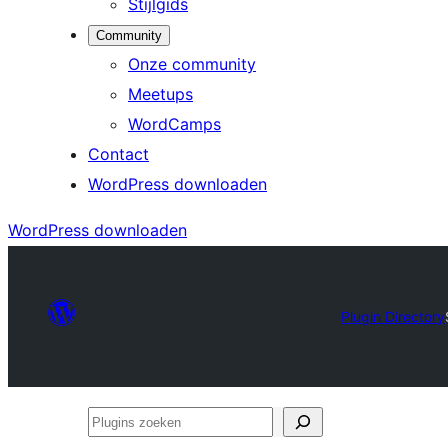
Stijlgids
Community
Onze community
Meetups
WordCamps
Contact
WordPress downloaden
WordPress downloaden
Plugin Directory
Plugins