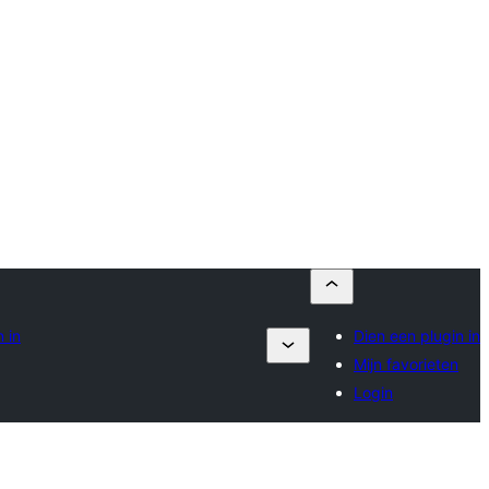
 in
Dien een plugin in
Mijn favorieten
Login