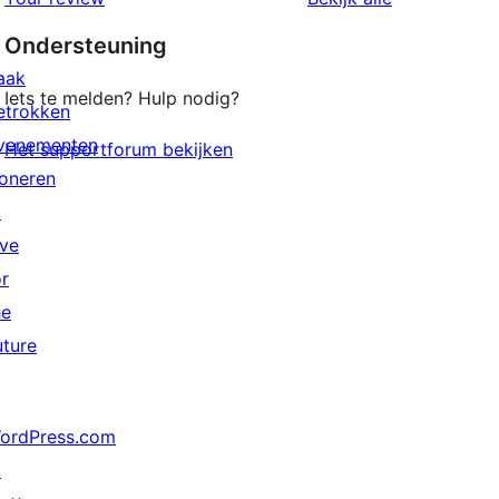
Ondersteuning
aak
Iets te melden? Hulp nodig?
etrokken
venementen
Het supportforum bekijken
oneren
↗
ive
or
he
uture
ordPress.com
↗