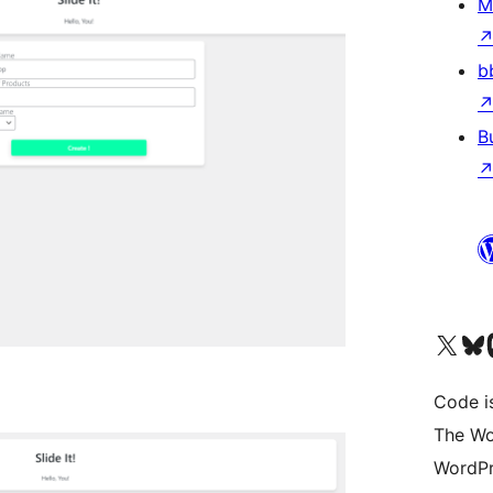
M
b
B
Bezoek ons X (voorheen 
Bezoek o
Be
Code i
The Wo
WordPr