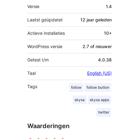
Meta
Versie
1.4
Laatst geüpdatet
12 jaar
geleden
Actieve installaties
10+
WordPress versie
2.7 of nieuwer
Getest t/m
4.0.38
Taal
English (US)
Tags
follow
follow button
skysa
skysa apps
twitter
Waarderingen