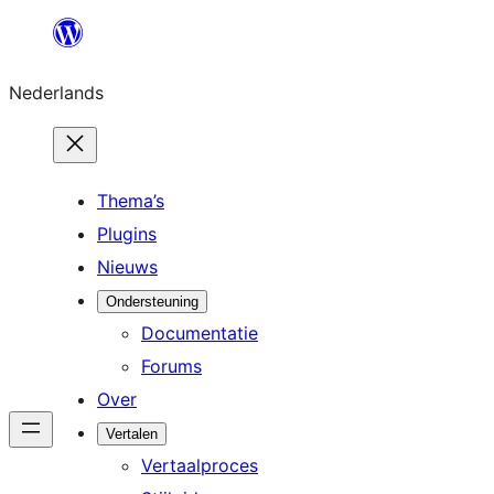
Ga
naar
Nederlands
de
inhoud
Thema’s
Plugins
Nieuws
Ondersteuning
Documentatie
Forums
Over
Vertalen
Vertaalproces