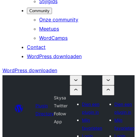
Stijlgids
Community
Onze community
Meetups
WordCamps
Contact
WordPress downloaden
WordPress downloaden
Skysa
Dien een
Dien een
Plugin
Twitter
plugin in
plugin in
Directory
Follow
Mijn
Mijn
App
favorieten
favorieten
Login
Login