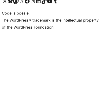
Bezoek ons X (voorheen Twitter) account
Bezoek ons Bluesky account
Bezoek ons Mastodon account
Bezoek ons Threads account
Onze Facebook pagina bezoeken
Bezoek ons Instagram account
Bezoek ons LinkedIn account
Bezoek ons TikTok account
Bezoek ons YouTube kanaal
Bezoek ons Tumblr account
Code is poëzie.
The WordPress® trademark is the intellectual property
of the WordPress Foundation.