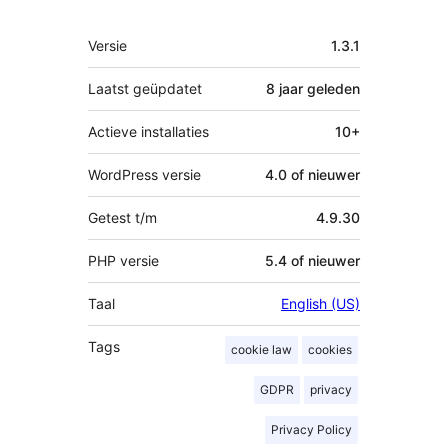
Meta
Versie
1.3.1
Laatst geüpdatet
8 jaar
geleden
Actieve installaties
10+
WordPress versie
4.0 of nieuwer
Getest t/m
4.9.30
PHP versie
5.4 of nieuwer
Taal
English (US)
Tags
cookie law
cookies
GDPR
privacy
Privacy Policy