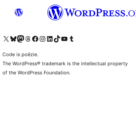
Bezoek ons X (voorheen Twitter) account
Bezoek ons Bluesky account
Bezoek ons Mastodon account
Bezoek ons Threads account
Onze Facebook pagina bezoeken
Bezoek ons Instagram account
Bezoek ons LinkedIn account
Bezoek ons TikTok account
Bezoek ons YouTube kanaal
Bezoek ons Tumblr account
Code is poëzie.
The WordPress® trademark is the intellectual property
of the WordPress Foundation.