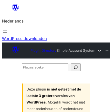
Ga
naar
Nederlands
de
inhoud
WordPress downloaden
Plugin Directory
Simple Account System
Plugins
zoeken
Deze plugin
is niet getest met de
laatste 3 grotere versies van
WordPress
. Mogelijk wordt het niet
meer onderhouden of ondersteund.