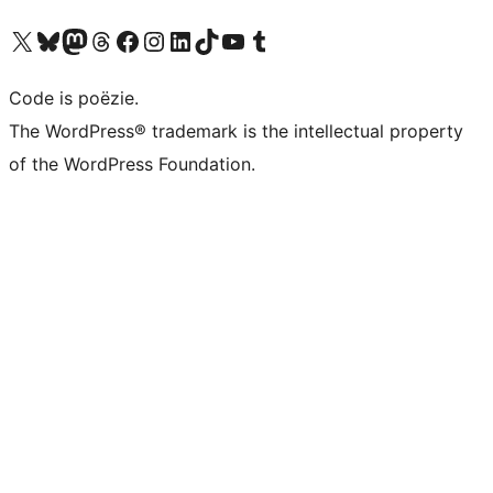
Bezoek ons X (voorheen Twitter) account
Bezoek ons Bluesky account
Bezoek ons Mastodon account
Bezoek ons Threads account
Onze Facebook pagina bezoeken
Bezoek ons Instagram account
Bezoek ons LinkedIn account
Bezoek ons TikTok account
Bezoek ons YouTube kanaal
Bezoek ons Tumblr account
Code is poëzie.
The WordPress® trademark is the intellectual property
of the WordPress Foundation.