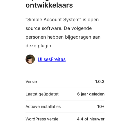
ontwikkelaars
“Simple Account System” is open
source software. De volgende
personen hebben bijgedragen aan
deze plugin.
Bijdragers
UlisesFreitas
Meta
Versie
1.0.3
Laatst geüpdatet
6 jaar
geleden
Actieve installaties
10+
WordPress versie
4.4 of nieuwer