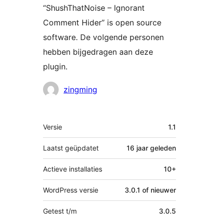
“ShushThatNoise – Ignorant
Comment Hider” is open source
software. De volgende personen
hebben bijgedragen aan deze
plugin.
Bijdragers
zingming
Meta
Versie
1.1
Laatst geüpdatet
16 jaar
geleden
Actieve installaties
10+
WordPress versie
3.0.1 of nieuwer
Getest t/m
3.0.5