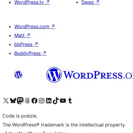
WordPress.tv
↗
Swag
↗
WordPress.com
↗
Matt
↗
bbPress
↗
BuddyPress
↗
Bezoek ons X (voorheen Twitter) account
Bezoek ons Bluesky account
Bezoek ons Mastodon account
Bezoek ons Threads account
Onze Facebook pagina bezoeken
Bezoek ons Instagram account
Bezoek ons LinkedIn account
Bezoek ons TikTok account
Bezoek ons YouTube kanaal
Bezoek ons Tumblr account
Code is poëzie.
The WordPress® trademark is the intellectual property