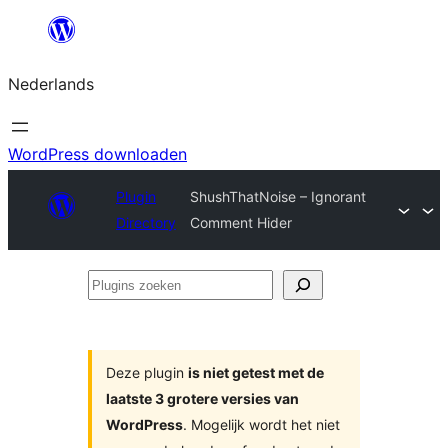
Ga
naar
Nederlands
de
inhoud
WordPress downloaden
Plugin
ShushThatNoise – Ignorant
Directory
Comment Hider
Plugins
zoeken
Deze plugin
is niet getest met de
laatste 3 grotere versies van
WordPress
. Mogelijk wordt het niet