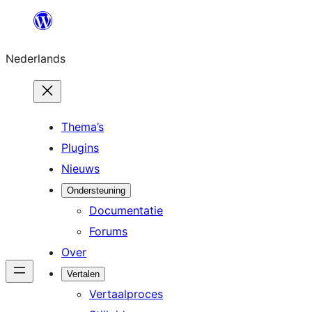
Ga
naar
Nederlands
de
inhoud
Thema’s
Plugins
Nieuws
Ondersteuning
Documentatie
Forums
Over
Vertalen
Vertaalproces