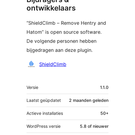
ontwikkelaars
“ShieldClimb – Remove Hentry and
Hatom” is open source software.
De volgende personen hebben
bijgedragen aan deze plugin.
Bijdragers
ShieldClimb
Meta
Versie
1.1.0
Laatst geüpdatet
2 maanden
geleden
Actieve installaties
50+
WordPress versie
5.8 of nieuwer