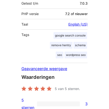
Getest t/m
7.0.3
PHP versie
7.2 of nieuwer
Taal
English (US)
Tags
google search console
remove hentry
schema
seo
wordpress seo
Geavanceerde weergave
Waarderingen
5
van 5 sterren.
5
3
3
sterren