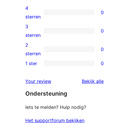
5
4
0
sterren
0
sterren
beoordelingen
4
3
0
sterren
0
sterren
beoordelingen
3
2
0
sterren
0
sterren
beoordelingen
2
1 ster
0
0
sterren
1
beoordelingen
beoordelin
Your review
Bekijk alle
sterren
Ondersteuning
beoordelingen
Iets te melden? Hulp nodig?
Het supportforum bekijken