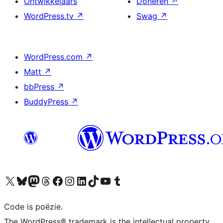
Ontwikkelaars
Doneren
↗
WordPress.tv
↗
Swag
↗
WordPress.com
↗
Matt
↗
bbPress
↗
BuddyPress
↗
Bezoek ons X (voorheen Twitter) account
Bezoek ons Bluesky account
Bezoek ons Mastodon account
Bezoek ons Threads account
Onze Facebook pagina bezoeken
Bezoek ons Instagram account
Bezoek ons LinkedIn account
Bezoek ons TikTok account
Bezoek ons YouTube kanaal
Bezoek ons Tumblr account
Code is poëzie.
The WordPress® trademark is the intellectual property