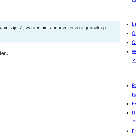
L
tabiel zijn. Zij worden niet aanbevolen voor gebruik op
O
O
W
den.
R
b
E
D
F