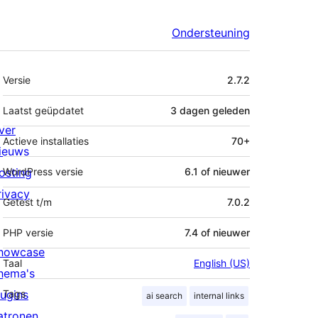
Ondersteuning
Meta
Versie
2.7.2
Laatst geüpdatet
3 dagen
geleden
ver
Actieve installaties
70+
ieuws
osting
WordPress versie
6.1 of nieuwer
rivacy
Getest t/m
7.0.2
PHP versie
7.4 of nieuwer
howcase
Taal
English (US)
hema's
lugins
Tags
ai search
internal links
atronen