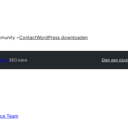
munity
Contact
WordPress downloaden
ctory
SEOJuice
Dien een plugi
ice Team