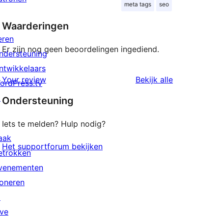
meta tags
seo
Waarderingen
eren
Er zijn nog geen beoordelingen ingediend.
ndersteuning
ntwikkelaars
beoordeling
Your review
Bekijk alle
ordPress.tv
↗
Ondersteuning
Iets te melden? Hulp nodig?
aak
Het supportforum bekijken
etrokken
venementen
oneren
↗
ive