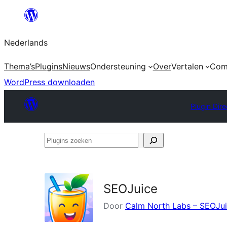
Ga
naar
Nederlands
de
inhoud
Thema’s
Plugins
Nieuws
Ondersteuning
Over
Vertalen
Com
WordPress downloaden
Plugin Dire
Plugins
zoeken
SEOJuice
Door
Calm North Labs – SEOJu