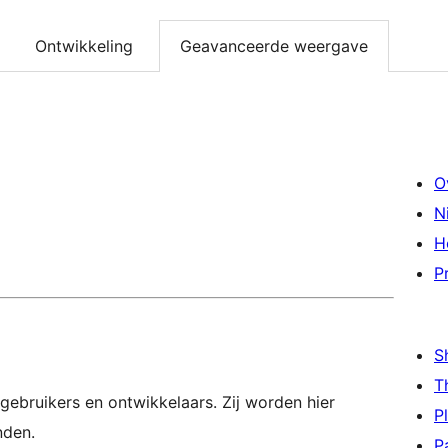
Ontwikkeling
Geavanceerde weergave
O
N
H
P
S
T
gebruikers en ontwikkelaars. Zij worden hier
P
nden.
P