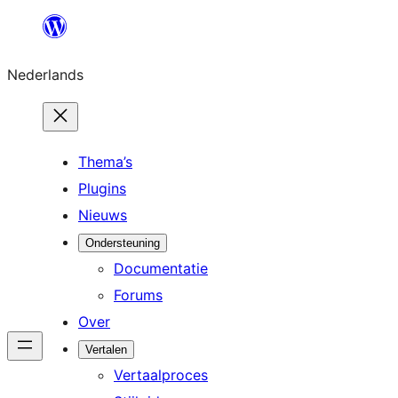
Ga
naar
Nederlands
de
inhoud
Thema’s
Plugins
Nieuws
Ondersteuning
Documentatie
Forums
Over
Vertalen
Vertaalproces