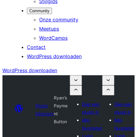
Stijlgids
Community
Onze community
Meetups
WordCamps
Contact
WordPress downloaden
WordPress downloaden
Ryan's
Dien een
Dien een
Plugin
Payme
plugin in
plugin in
Directory
nt
Mijn
Mijn
Button
favorieten
favorieten
Login
Login