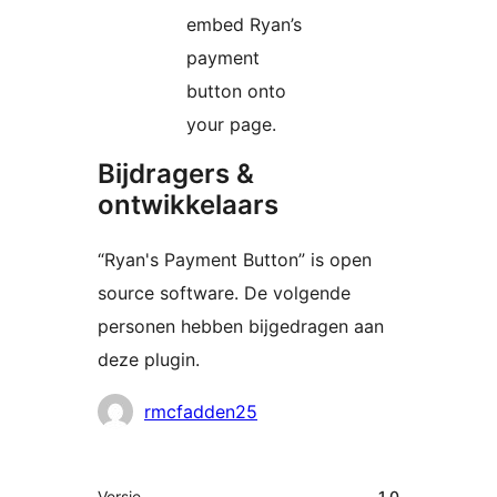
embed Ryan’s
payment
button onto
your page.
Bijdragers &
ontwikkelaars
“Ryan's Payment Button” is open
source software. De volgende
personen hebben bijgedragen aan
deze plugin.
Bijdragers
rmcfadden25
Meta
Versie
1.0