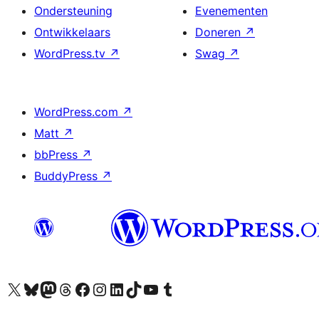
Ondersteuning
Evenementen
Ontwikkelaars
Doneren
↗
WordPress.tv
↗
Swag
↗
WordPress.com
↗
Matt
↗
bbPress
↗
BuddyPress
↗
Bezoek ons X (voorheen Twitter) account
Bezoek ons Bluesky account
Bezoek ons Mastodon account
Bezoek ons Threads account
Onze Facebook pagina bezoeken
Bezoek ons Instagram account
Bezoek ons LinkedIn account
Bezoek ons TikTok account
Bezoek ons YouTube kanaal
Bezoek ons Tumblr account