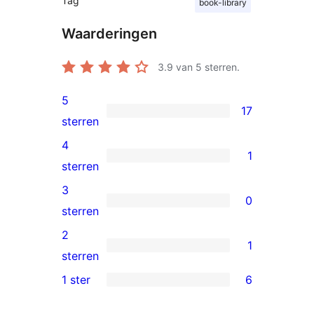
Tag
book-library
Waarderingen
3.9
van 5 sterren.
5
17
17
sterren
5
4
1
sterren
1
sterren
beoordelingen
4
3
0
ster
0
sterren
beoordeling
3
2
1
sterren
1
sterren
beoordelingen
2
1 ster
6
6
ster
1