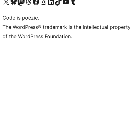
Bezoek ons X (voorheen Twitter) account
Bezoek ons Bluesky account
Bezoek ons Mastodon account
Bezoek ons Threads account
Onze Facebook pagina bezoeken
Bezoek ons Instagram account
Bezoek ons LinkedIn account
Bezoek ons TikTok account
Bezoek ons YouTube kanaal
Bezoek ons Tumblr account
Code is poëzie.
The WordPress® trademark is the intellectual property
of the WordPress Foundation.