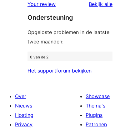
beoordeling
beoordelin
Your review
Bekijk alle
sterren
Ondersteuning
beoordelingen
Opgeloste problemen in de laatste
twee maanden:
0 van de 2
Het supportforum bekijken
Over
Showcase
Nieuws
Thema's
Hosting
Plugins
Privacy
Patronen