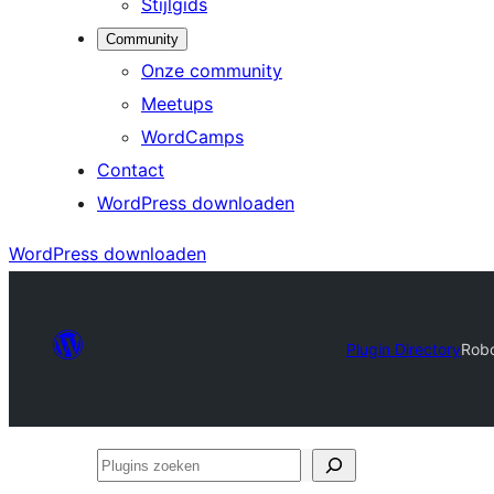
Stijlgids
Community
Onze community
Meetups
WordCamps
Contact
WordPress downloaden
WordPress downloaden
Plugin Directory
Robo
Plugins