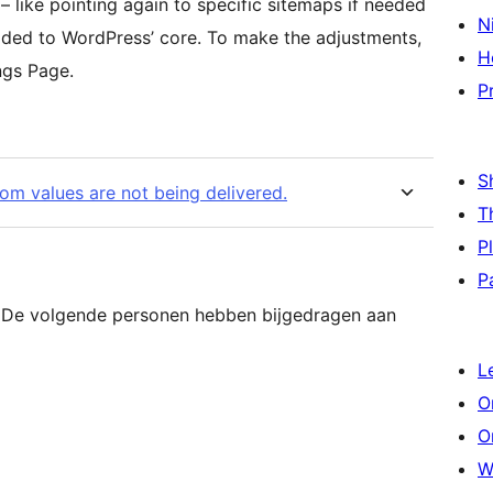
– like pointing again to specific sitemaps if needed
N
coded to WordPress’ core. To make the adjustments,
H
ngs Page.
P
S
om values are not being delivered.
T
P
P
. De volgende personen hebben bijgedragen aan
L
O
O
W