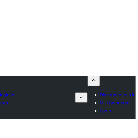
lugin in
Dien een plugin in
ieten
Mijn favorieten
Login