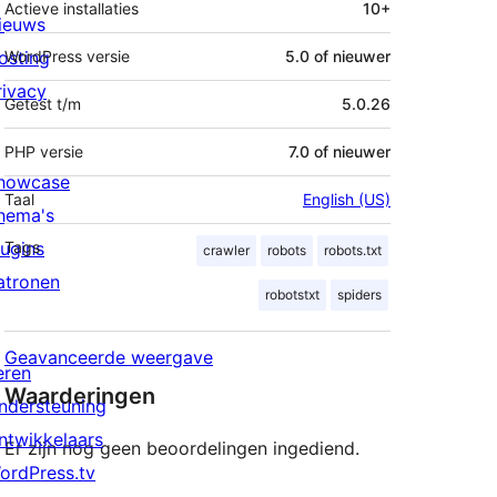
Actieve installaties
10+
ieuws
osting
WordPress versie
5.0 of nieuwer
rivacy
Getest t/m
5.0.26
PHP versie
7.0 of nieuwer
howcase
Taal
English (US)
hema's
lugins
Tags
crawler
robots
robots.txt
atronen
robotstxt
spiders
Geavanceerde weergave
eren
Waarderingen
ndersteuning
ntwikkelaars
Er zijn nog geen beoordelingen ingediend.
ordPress.tv