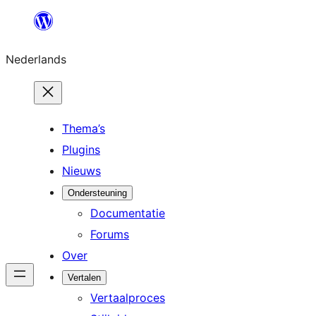
Ga
naar
Nederlands
de
inhoud
Thema’s
Plugins
Nieuws
Ondersteuning
Documentatie
Forums
Over
Vertalen
Vertaalproces