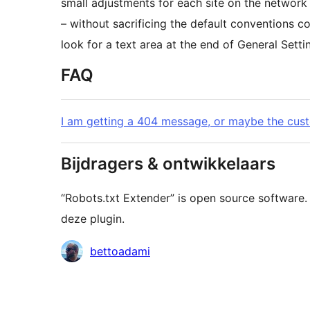
small adjustments for each site on the network 
– without sacrificing the default conventions 
look for a text area at the end of General Setti
FAQ
I am getting a 404 message, or maybe the cust
Bijdragers & ontwikkelaars
“Robots.txt Extender” is open source software
deze plugin.
Bijdragers
bettoadami