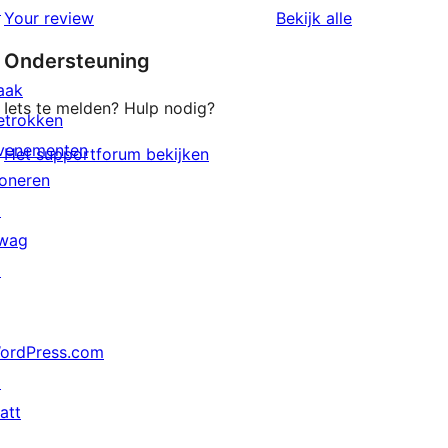
↗
beoordeling
Your review
Bekijk alle
Ondersteuning
aak
Iets te melden? Hulp nodig?
etrokken
venementen
Het supportforum bekijken
oneren
↗
wag
↗
ordPress.com
↗
att
↗