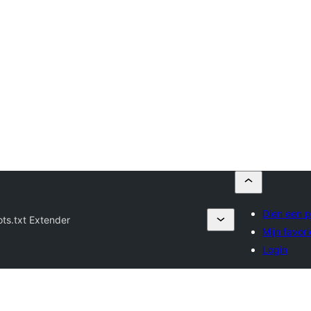
Dien een p
ts.txt Extender
Mijn favor
Login