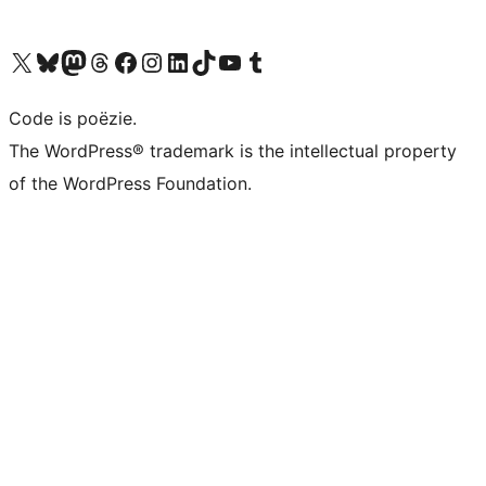
Bezoek ons X (voorheen Twitter) account
Bezoek ons Bluesky account
Bezoek ons Mastodon account
Bezoek ons Threads account
Onze Facebook pagina bezoeken
Bezoek ons Instagram account
Bezoek ons LinkedIn account
Bezoek ons TikTok account
Bezoek ons YouTube kanaal
Bezoek ons Tumblr account
Code is poëzie.
The WordPress® trademark is the intellectual property
of the WordPress Foundation.