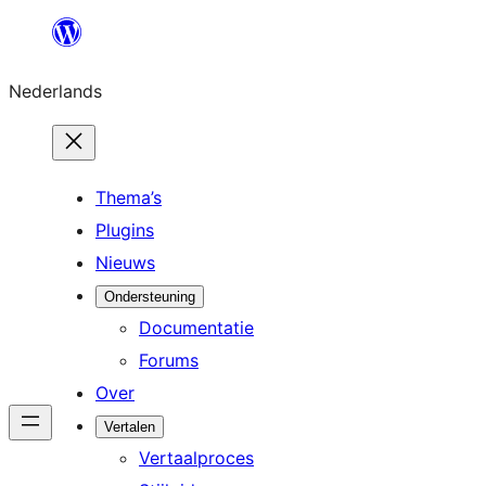
Ga
naar
Nederlands
de
inhoud
Thema’s
Plugins
Nieuws
Ondersteuning
Documentatie
Forums
Over
Vertalen
Vertaalproces