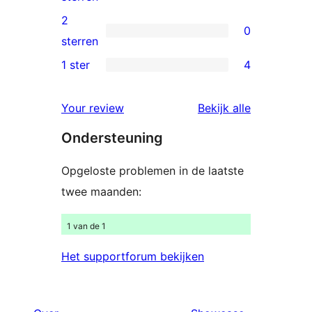
beoordeling
3
2
0
sterren
0
sterren
beoordelingen
2
1 ster
4
4
sterren
1
beoordelingen
beoordelin
Your review
Bekijk alle
sterren
Ondersteuning
beoordelingen
Opgeloste problemen in de laatste
twee maanden:
1 van de 1
Het supportforum bekijken