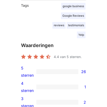
Tags
google business
Google Reviews
reviews
testimonials
Yelp
Waarderingen
4.4
van 5 sterren.
5
26
26
sterren
5
4
1
sterren
1
sterren
beoordelingen
4
3
2
ster
2
sterren