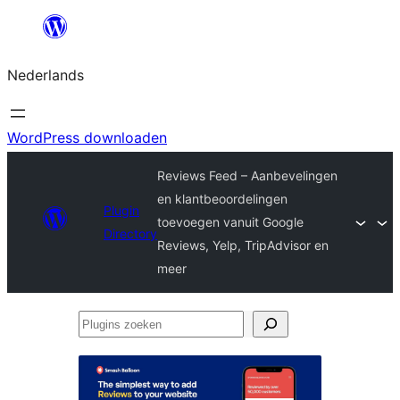
Ga
naar
Nederlands
de
inhoud
WordPress downloaden
Reviews Feed – Aanbevelingen
en klantbeoordelingen
Plugin
toevoegen vanuit Google
Directory
Reviews, Yelp, TripAdvisor en
meer
Plugins
zoeken