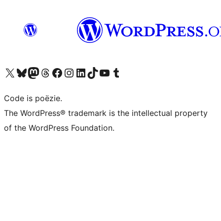
Bezoek ons X (voorheen Twitter) account
Bezoek ons Bluesky account
Bezoek ons Mastodon account
Bezoek ons Threads account
Onze Facebook pagina bezoeken
Bezoek ons Instagram account
Bezoek ons LinkedIn account
Bezoek ons TikTok account
Bezoek ons YouTube kanaal
Bezoek ons Tumblr account
Code is poëzie.
The WordPress® trademark is the intellectual property
of the WordPress Foundation.