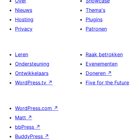
Over
Showcase
Nieuws
Thema's
Hosting
Plugins
Privacy
Patronen
Leren
Raak betrokken
Ondersteuning
Evenementen
Ontwikkelaars
Doneren
↗
WordPress.tv
↗
Five for the Future
WordPress.com
↗
Matt
↗
bbPress
↗
BuddyPress
↗