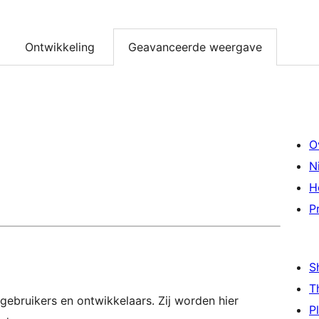
Ontwikkeling
Geavanceerde weergave
O
N
H
P
S
T
gebruikers en ontwikkelaars. Zij worden hier
P