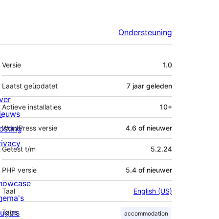
Ondersteuning
Meta
Versie
1.0
Laatst geüpdatet
7 jaar
geleden
ver
Actieve installaties
10+
ieuws
osting
WordPress versie
4.6 of nieuwer
rivacy
Getest t/m
5.2.24
PHP versie
5.4 of nieuwer
howcase
Taal
English (US)
hema's
lugins
Tags
accommodation