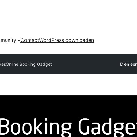
munity
Contact
WordPress downloaden
ResOnline Booking Gadget
Dien een