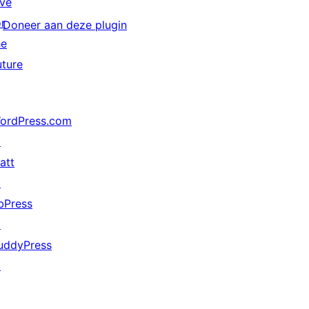
ive
or
Doneer aan deze plugin
he
uture
ordPress.com
↗
att
↗
bPress
↗
uddyPress
↗