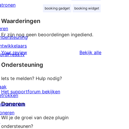
atronen
booking gadget
booking widget
Waarderingen
eren
Er zijn nog geen beoordelingen ingediend.
ndersteuning
ntwikkelaars
beoordeling
Your review
Bekijk alle
ordPress.tv
↗
Ondersteuning
Iets te melden? Hulp nodig?
aak
Het supportforum bekijken
etrokken
Doneren
venementen
oneren
Wil je de groei van deze plugin
↗
ondersteunen?