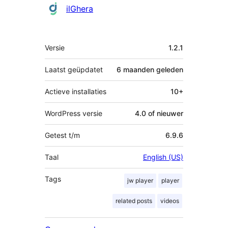
Bijdragers
ilGhera
Meta
Versie
1.2.1
Laatst geüpdatet
6 maanden
geleden
Actieve installaties
10+
WordPress versie
4.0 of nieuwer
Getest t/m
6.9.6
Taal
English (US)
Tags
jw player
player
related posts
videos