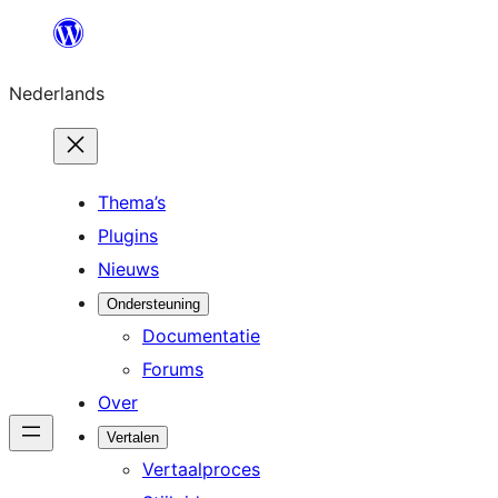
Ga
naar
Nederlands
de
inhoud
Thema’s
Plugins
Nieuws
Ondersteuning
Documentatie
Forums
Over
Vertalen
Vertaalproces