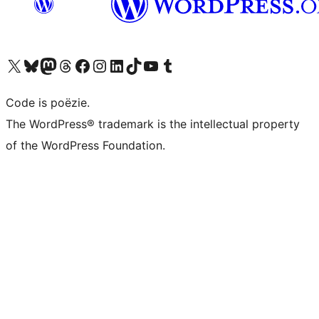
Bezoek ons X (voorheen Twitter) account
Bezoek ons Bluesky account
Bezoek ons Mastodon account
Bezoek ons Threads account
Onze Facebook pagina bezoeken
Bezoek ons Instagram account
Bezoek ons LinkedIn account
Bezoek ons TikTok account
Bezoek ons YouTube kanaal
Bezoek ons Tumblr account
Code is poëzie.
The WordPress® trademark is the intellectual property
of the WordPress Foundation.