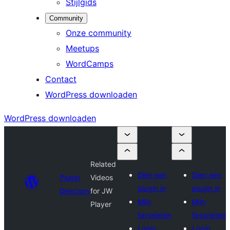
Stijlgids
Community
Onze community
Meetups
WordCamps
Contact
WordPress downloaden
WordPress downloaden
Related
Dien een
Dien een
Plugin
Videos
plugin in
plugin in
Directory
for JW
Mijn
Mijn
Player
favorieten
favorieten
Login
Login