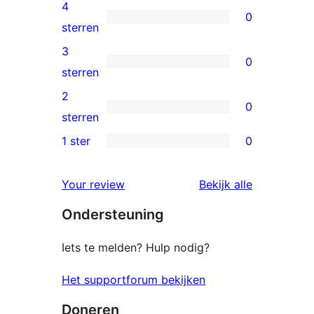
5
4
0
sterren
0
sterren
beoordelingen
4
3
0
sterren
0
sterren
beoordelingen
3
2
0
sterren
0
sterren
beoordelingen
2
1 ster
0
0
sterren
1
beoordelingen
beoordelin
Your review
Bekijk alle
sterren
Ondersteuning
beoordelingen
Iets te melden? Hulp nodig?
Het supportforum bekijken
Doneren