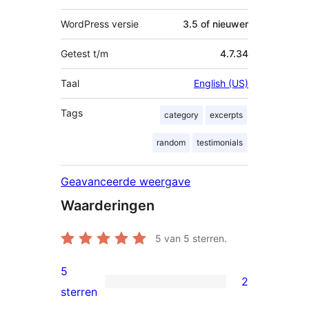
WordPress versie
3.5 of nieuwer
Getest t/m
4.7.34
Taal
English (US)
Tags
category
excerpts
random
testimonials
Geavanceerde weergave
Waarderingen
5
van 5 sterren.
5
2
2
sterren