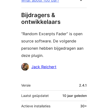
What about foo bar?
Bijdragers &
ontwikkelaars
“Random Excerpts Fader” is open
source software. De volgende
personen hebben bijgedragen aan
deze plugin.
Bijdragers
Jack Reichert
Meta
Versie
2.4.1
Laatst geüpdatet
10 jaar
geleden
Actieve installaties
30+