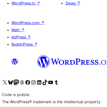
WordPress.tv
↗
Swag
↗
WordPress.com
↗
Matt
↗
bbPress
↗
BuddyPress
↗
Bezoek ons X (voorheen Twitter) account
Bezoek ons Bluesky account
Bezoek ons Mastodon account
Bezoek ons Threads account
Onze Facebook pagina bezoeken
Bezoek ons Instagram account
Bezoek ons LinkedIn account
Bezoek ons TikTok account
Bezoek ons YouTube kanaal
Bezoek ons Tumblr account
Code is poëzie.
The WordPress® trademark is the intellectual property