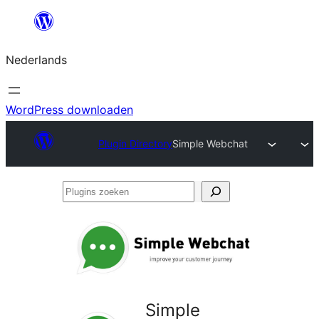
Ga
naar
Nederlands
de
inhoud
WordPress downloaden
Plugin Directory
Simple Webchat
Plugins
zoeken
Simple