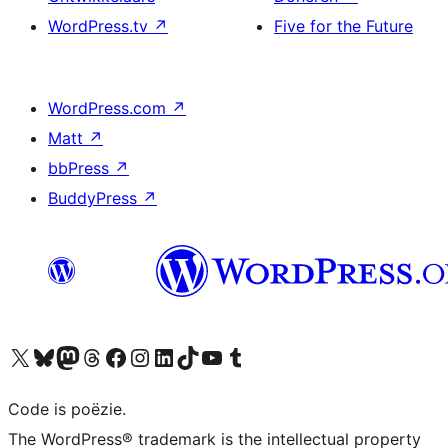
WordPress.tv
↗
Five for the Future
WordPress.com
↗
Matt
↗
bbPress
↗
BuddyPress
↗
Bezoek ons X (voorheen Twitter) account
Bezoek ons Bluesky account
Bezoek ons Mastodon account
Bezoek ons Threads account
Onze Facebook pagina bezoeken
Bezoek ons Instagram account
Bezoek ons LinkedIn account
Bezoek ons TikTok account
Bezoek ons YouTube kanaal
Bezoek ons Tumblr account
Code is poëzie.
The WordPress® trademark is the intellectual property