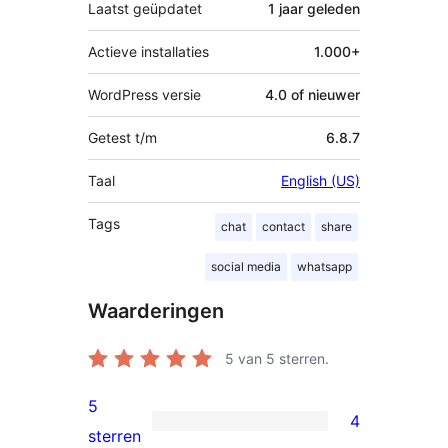
Laatst geüpdatet
1 jaar
geleden
Actieve installaties
1.000+
WordPress versie
4.0 of nieuwer
Getest t/m
6.8.7
Taal
English (US)
Tags
chat
contact
share
social media
whatsapp
Waarderingen
5
van 5 sterren.
5
4
4
sterren