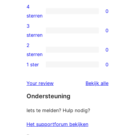
5
4
0
sterren
0
sterren
beoordelingen
4
3
0
sterren
0
sterren
beoordelingen
3
2
0
sterren
0
sterren
beoordelingen
2
1 ster
0
0
sterren
1
beoordelingen
beoordelin
Your review
Bekijk alle
sterren
Ondersteuning
beoordelingen
Iets te melden? Hulp nodig?
Het supportforum bekijken