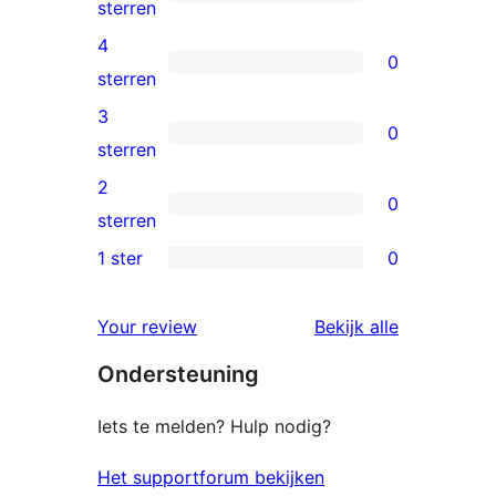
6
sterren
5
4
0
sterren
0
sterren
beoordelingen
4
3
0
sterren
0
sterren
beoordelingen
3
2
0
sterren
0
sterren
beoordelingen
2
1 ster
0
0
sterren
1
beoordelingen
beoordelin
Your review
Bekijk alle
sterren
Ondersteuning
beoordelingen
Iets te melden? Hulp nodig?
Het supportforum bekijken