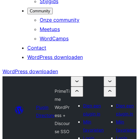
Stijlgids
Community
Onze community
Meetups
WordCamps
Contact
WordPress downloaden
WordPress downloaden
PrimeTi
me
Dien een
Dien een
Plugin
WordPr
plugin in
plugin in
Directory
ess +
Mijn
Mijn
Discour
favorieten
favorieten
se SSO
Login
Login