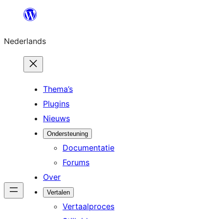
Ga
naar
Nederlands
de
inhoud
Thema’s
Plugins
Nieuws
Ondersteuning
Documentatie
Forums
Over
Vertalen
Vertaalproces