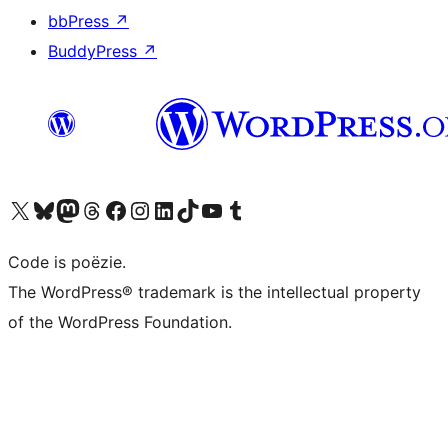
bbPress
↗
BuddyPress
↗
Bezoek ons X (voorheen Twitter) account
Bezoek ons Bluesky account
Bezoek ons Mastodon account
Bezoek ons Threads account
Onze Facebook pagina bezoeken
Bezoek ons Instagram account
Bezoek ons LinkedIn account
Bezoek ons TikTok account
Bezoek ons YouTube kanaal
Bezoek ons Tumblr account
Code is poëzie.
The WordPress® trademark is the intellectual property
of the WordPress Foundation.