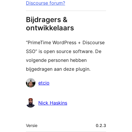
Discourse forum?
Bijdragers &
ontwikkelaars
“PrimeTime WordPress + Discourse
SSO” is open source software. De
volgende personen hebben
bijgedragen aan deze plugin.
Bijdragers
etcio
Nick Haskins
Meta
Versie
0.2.3