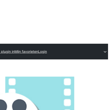
 plugin in
Mijn favorieten
Login