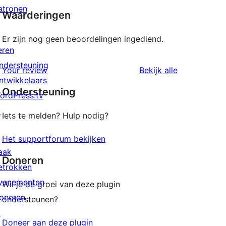
atronen
Waarderingen
Er zijn nog geen beoordelingen ingediend.
eren
ndersteuning
beoordeling
Your review
Bekijk alle
ntwikkelaars
Ondersteuning
ordPress.tv
↗
Iets te melden? Hulp nodig?
Het supportforum bekijken
aak
Doneren
etrokken
venementen
Wil je de groei van deze plugin
oneren
ondersteunen?
↗
Doneer aan deze plugin