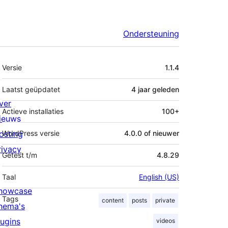
Ondersteuning
Meta
Versie
1.1.4
Laatst geüpdatet
4 jaar
geleden
ver
Actieve installaties
100+
ieuws
osting
WordPress versie
4.0.0 of nieuwer
rivacy
Getest t/m
4.8.29
Taal
English (US)
howcase
Tags
content
posts
private
hema's
lugins
videos