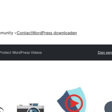
munity
Contact
WordPress downloaden
Protect WordPress Videos
Dien een