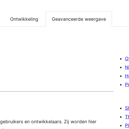
Ontwikkeling
Geavanceerde weergave
O
N
H
P
S
T
gebruikers en ontwikkelaars. Zij worden hier
P