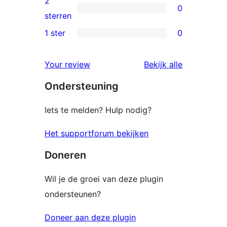
2
0
sterren
0
sterren
beoordelingen
2
1 ster
0
0
sterren
1
beoordelingen
beoordelin
Your review
Bekijk alle
sterren
Ondersteuning
beoordelingen
Iets te melden? Hulp nodig?
Het supportforum bekijken
Doneren
Wil je de groei van deze plugin
ondersteunen?
Doneer aan deze plugin