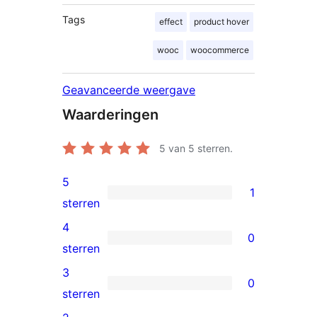
Tags
effect
product hover
wooc
woocommerce
Geavanceerde weergave
Waarderingen
5
van 5 sterren.
5
1
1
sterren
5
4
0
ster
0
sterren
beoordeling
4
3
0
sterren
0
sterren
beoordelingen
3