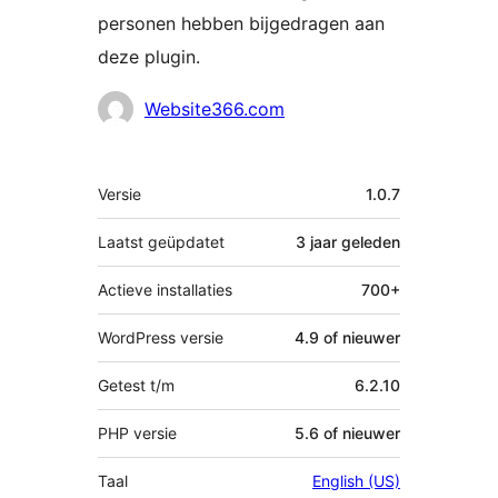
personen hebben bijgedragen aan
deze plugin.
Bijdragers
Website366.com
Meta
Versie
1.0.7
Laatst geüpdatet
3 jaar
geleden
Actieve installaties
700+
WordPress versie
4.9 of nieuwer
Getest t/m
6.2.10
PHP versie
5.6 of nieuwer
Taal
English (US)