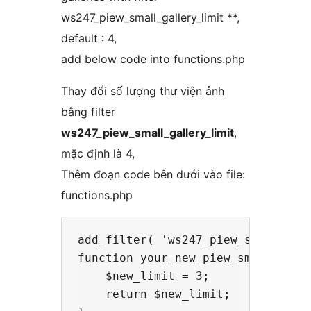
ws247_piew_small_gallery_limit **,
default : 4,
add below code into functions.php
Thay đổi số lượng thư viện ảnh
bằng filter
ws247_piew_small_gallery_limit
,
mặc định là 4,
Thêm đoạn code bên dưới vào file:
functions.php
add_filter( 'ws247_piew_small_gall
function your_new_piew_small_galle
    $new_limit = 3;

    return $new_limit;
