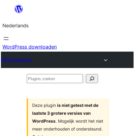
Ga
naar
Nederlands
de
inhoud
WordPress downloaden
Plugin Directory
Plugins
zoeken
Deze plugin
is niet getest met de
laatste 3 grotere versies van
WordPress
. Mogelijk wordt het niet
meer onderhouden of ondersteund.