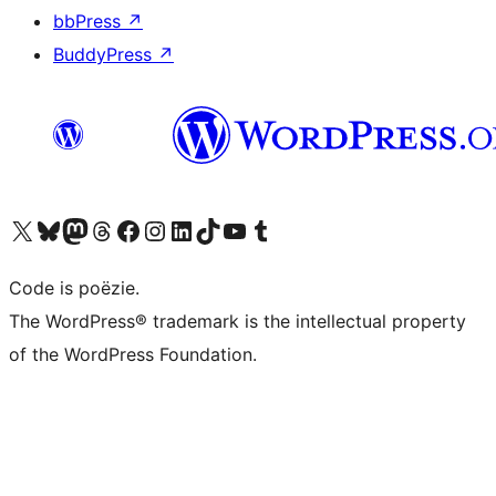
bbPress
↗
BuddyPress
↗
Bezoek ons X (voorheen Twitter) account
Bezoek ons Bluesky account
Bezoek ons Mastodon account
Bezoek ons Threads account
Onze Facebook pagina bezoeken
Bezoek ons Instagram account
Bezoek ons LinkedIn account
Bezoek ons TikTok account
Bezoek ons YouTube kanaal
Bezoek ons Tumblr account
Code is poëzie.
The WordPress® trademark is the intellectual property
of the WordPress Foundation.