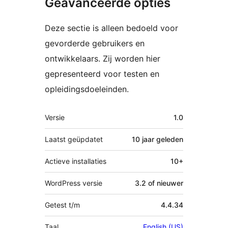
Geavanceerde opties
Deze sectie is alleen bedoeld voor
gevorderde gebruikers en
ontwikkelaars. Zij worden hier
gepresenteerd voor testen en
opleidingsdoeleinden.
Meta
Versie
1.0
Laatst geüpdatet
10 jaar
geleden
Actieve installaties
10+
WordPress versie
3.2 of nieuwer
Getest t/m
4.4.34
Taal
English (US)