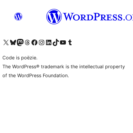
Bezoek ons X (voorheen Twitter) account
Bezoek ons Bluesky account
Bezoek ons Mastodon account
Bezoek ons Threads account
Onze Facebook pagina bezoeken
Bezoek ons Instagram account
Bezoek ons LinkedIn account
Bezoek ons TikTok account
Bezoek ons YouTube kanaal
Bezoek ons Tumblr account
Code is poëzie.
The WordPress® trademark is the intellectual property
of the WordPress Foundation.