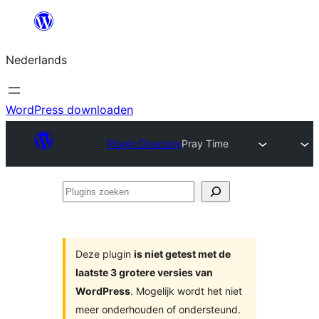
Ga
naar
Nederlands
de
inhoud
WordPress downloaden
Plugin Directory
Pray Time
Plugins
zoeken
Deze plugin
is niet getest met de
laatste 3 grotere versies van
WordPress
. Mogelijk wordt het niet
meer onderhouden of ondersteund.