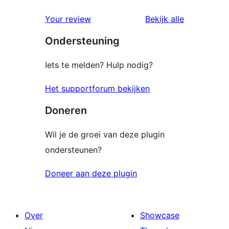
1
beoordelingen
beoordelin
Your review
Bekijk alle
ster
Ondersteuning
beoordeling
Iets te melden? Hulp nodig?
Het supportforum bekijken
Doneren
Wil je de groei van deze plugin
ondersteunen?
Doneer aan deze plugin
Over
Showcase