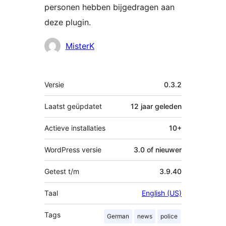
personen hebben bijgedragen aan
deze plugin.
Bijdragers
MisterK
Meta
Versie
0.3.2
Laatst geüpdatet
12 jaar
geleden
Actieve installaties
10+
WordPress versie
3.0 of nieuwer
Getest t/m
3.9.40
Taal
English (US)
Tags
German
news
police