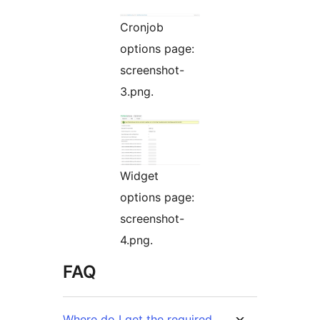
Cronjob
options page:
screenshot-
3.png.
Widget
options page:
screenshot-
4.png.
FAQ
Where do I get the required