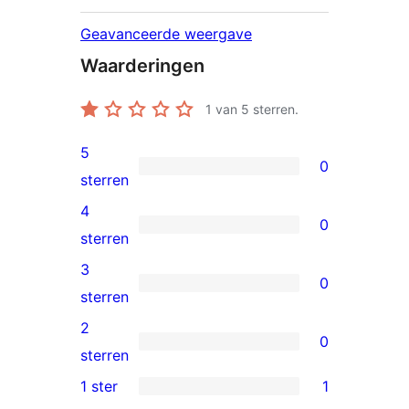
Geavanceerde weergave
Waarderingen
1
van 5 sterren.
5
0
0
sterren
5
4
0
sterren
0
sterren
beoordelingen
4
3
0
sterren
0
sterren
beoordelingen
3
2
0
sterren
0
sterren
beoordelingen
2
1 ster
1
1
sterren