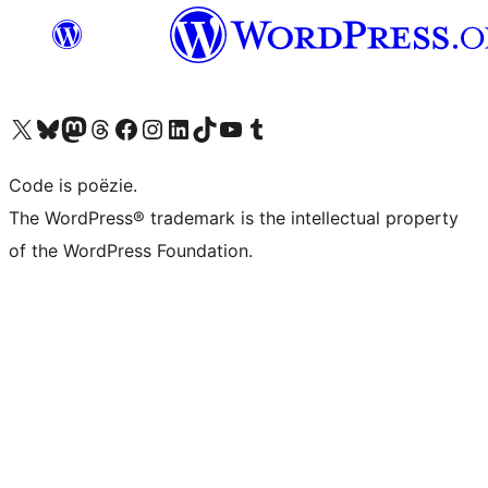
Bezoek ons X (voorheen Twitter) account
Bezoek ons Bluesky account
Bezoek ons Mastodon account
Bezoek ons Threads account
Onze Facebook pagina bezoeken
Bezoek ons Instagram account
Bezoek ons LinkedIn account
Bezoek ons TikTok account
Bezoek ons YouTube kanaal
Bezoek ons Tumblr account
Code is poëzie.
The WordPress® trademark is the intellectual property
of the WordPress Foundation.