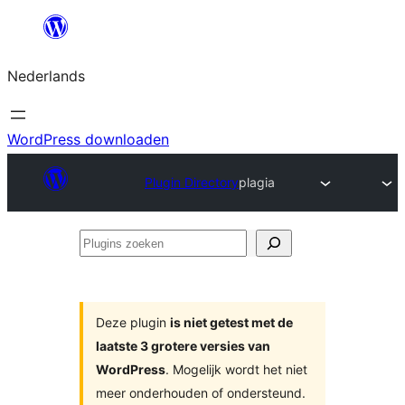
Ga
naar
Nederlands
de
inhoud
WordPress downloaden
Plugin Directory
plagia
Plugins
zoeken
Deze plugin
is niet getest met de
laatste 3 grotere versies van
WordPress
. Mogelijk wordt het niet
meer onderhouden of ondersteund.