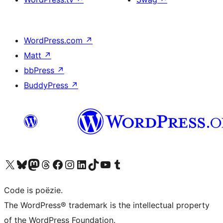
WordPress.com
↗
Matt
↗
bbPress
↗
BuddyPress
↗
Bezoek ons X (voorheen Twitter) account
Bezoek ons Bluesky account
Bezoek ons Mastodon account
Bezoek ons Threads account
Onze Facebook pagina bezoeken
Bezoek ons Instagram account
Bezoek ons LinkedIn account
Bezoek ons TikTok account
Bezoek ons YouTube kanaal
Bezoek ons Tumblr account
Code is poëzie.
The WordPress® trademark is the intellectual property
of the WordPress Foundation.