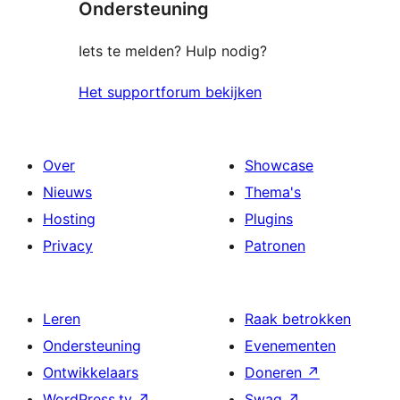
Ondersteuning
beoordelingen
Iets te melden? Hulp nodig?
Het supportforum bekijken
Over
Showcase
Nieuws
Thema's
Hosting
Plugins
Privacy
Patronen
Leren
Raak betrokken
Ondersteuning
Evenementen
Ontwikkelaars
Doneren
↗
WordPress.tv
↗
Swag
↗