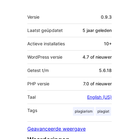
Meta
Versie
0.9.3
Laatst geüpdatet
5 jaar
geleden
Actieve installaties
10+
WordPress versie
4.7 of nieuwer
Getest t/m
5.6.18
PHP versie
7.0 of nieuwer
Taal
English (US)
Tags
plagiarism
plagiat
Geavanceerde weergave