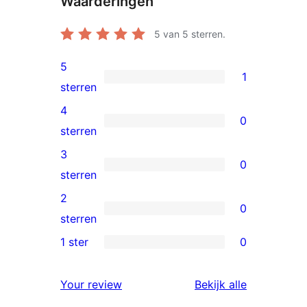
Waarderingen
5
van 5 sterren.
5
1
1
sterren
5
4
0
ster
0
sterren
beoordeling
4
3
0
sterren
0
sterren
beoordelingen
3
2
0
sterren
0
sterren
beoordelingen
2
1 ster
0
0
sterren
1
beoordelingen
beoordelin
Your review
Bekijk alle
sterren