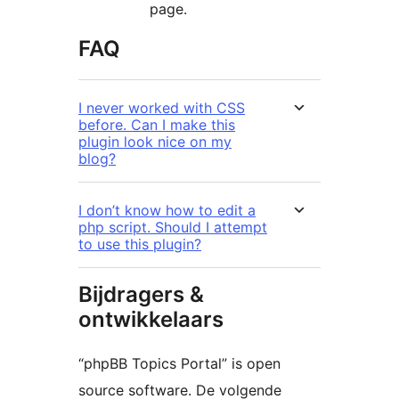
page.
FAQ
I never worked with CSS
before. Can I make this
plugin look nice on my
blog?
I don’t know how to edit a
php script. Should I attempt
to use this plugin?
Bijdragers &
ontwikkelaars
“phpBB Topics Portal” is open
source software. De volgende