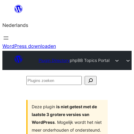
Ga
naar
Nederlands
de
inhoud
WordPress downloaden
Plugin Directory
phpBB Topics Portal
Plugins
zoeken
Deze plugin
is niet getest met de
laatste 3 grotere versies van
WordPress
. Mogelijk wordt het niet
meer onderhouden of ondersteund.