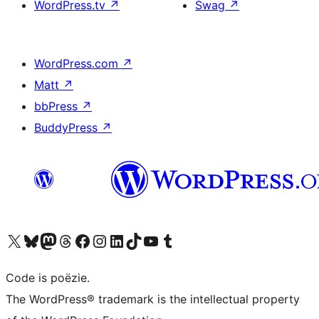
WordPress.tv
↗
Swag
↗
WordPress.com
↗
Matt
↗
bbPress
↗
BuddyPress
↗
Bezoek ons X (voorheen Twitter) account
Bezoek ons Bluesky account
Bezoek ons Mastodon account
Bezoek ons Threads account
Onze Facebook pagina bezoeken
Bezoek ons Instagram account
Bezoek ons LinkedIn account
Bezoek ons TikTok account
Bezoek ons YouTube kanaal
Bezoek ons Tumblr account
Code is poëzie.
The WordPress® trademark is the intellectual property