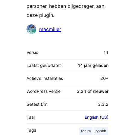
personen hebben bijgedragen aan
deze plugin.
Bijdragers
macmiller
Meta
Versie
1.1
Laatst geüpdatet
14 jaar
geleden
Actieve installaties
20+
WordPress versie
3.2.1 of nieuwer
Getest t/m
3.3.2
Taal
English (US)
Tags
forum
phpbb