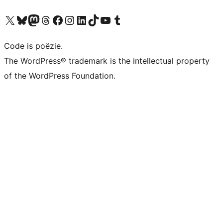
Bezoek ons X (voorheen Twitter) account
Bezoek ons Bluesky account
Bezoek ons Mastodon account
Bezoek ons Threads account
Onze Facebook pagina bezoeken
Bezoek ons Instagram account
Bezoek ons LinkedIn account
Bezoek ons TikTok account
Bezoek ons YouTube kanaal
Bezoek ons Tumblr account
Code is poëzie.
The WordPress® trademark is the intellectual property
of the WordPress Foundation.