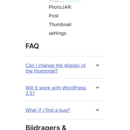
PhotoJAR:
Post
Thumbnail
settings
FAQ
Can I change the display of
the thumbnail?
Will it work with WordPress
2.5?
What if I find a bug?
Bijdragers &