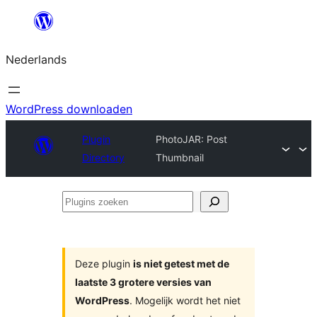
Ga
naar
Nederlands
de
inhoud
WordPress downloaden
Plugin
PhotoJAR: Post
Directory
Thumbnail
Plugins
zoeken
Deze plugin
is niet getest met de
laatste 3 grotere versies van
WordPress
. Mogelijk wordt het niet