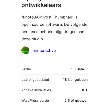
ontwikkelaars
“PhotoJAR: Post Thumbnail” is
open source software. De volgende
personen hebben bijgedragen aan
deze plugin.
Bijdragers
jarinteractive
Meta
Versie
1.0 Beta-6
Laatst geüpdatet
18 jaar
geleden
Actieve installaties
10+
WordPress versie
2.6 of nieuwer