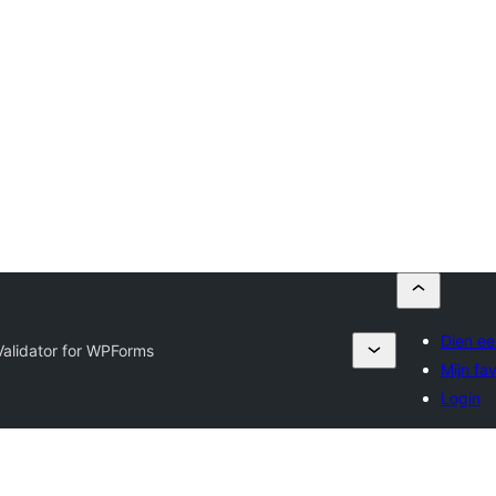
Dien ee
alidator for WPForms
Mijn fa
Login