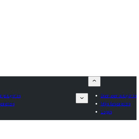
n plugin in
Dien een plugin in
vorieten
Mijn favorieten
Login