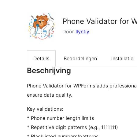
zoeken
Phone Validator for
Door
Ilyntiy
Details
Beoordelingen
Installatie
Beschrijving
Phone Validator for WPForms adds professiona
ensure data quality.
Key validations:
* Phone number length limits
* Repetitive digit patterns (e.g., 1111111)
* Blacklisted numbers/patterns