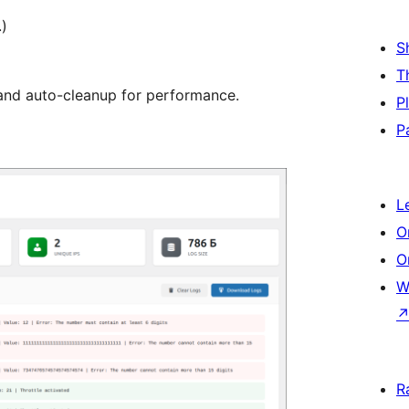
.)
S
T
 and auto-cleanup for performance.
P
P
L
O
O
W
R