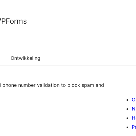
 WPForms
Ontwikkeling
l phone number validation to block spam and
O
N
H
P