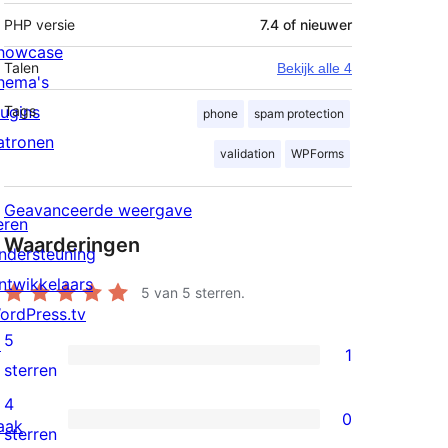
PHP versie
7.4 of nieuwer
howcase
Talen
Bekijk alle 4
hema's
lugins
Tags
phone
spam protection
atronen
validation
WPForms
Geavanceerde weergave
eren
Waarderingen
ndersteuning
ntwikkelaars
5
van 5 sterren.
ordPress.tv
5
↗
1
1
sterren
5
4
0
aak
ster
0
sterren