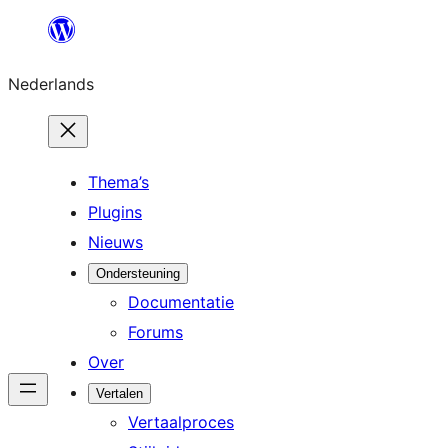
Ga
naar
Nederlands
de
inhoud
Thema’s
Plugins
Nieuws
Ondersteuning
Documentatie
Forums
Over
Vertalen
Vertaalproces