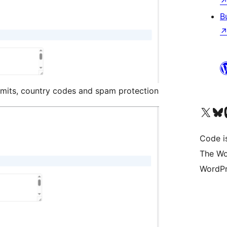
B
limits, country codes and spam protection
Bezoek ons X (voorheen 
Bezoek o
Be
Code i
The Wo
WordPr