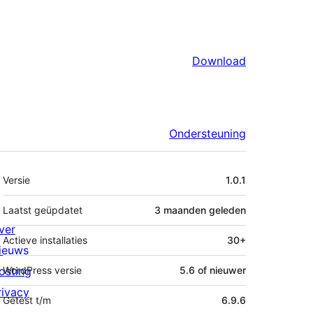
Download
Ondersteuning
Meta
Versie
1.0.1
Laatst geüpdatet
3 maanden
geleden
ver
Actieve installaties
30+
ieuws
osting
WordPress versie
5.6 of nieuwer
rivacy
Getest t/m
6.9.6