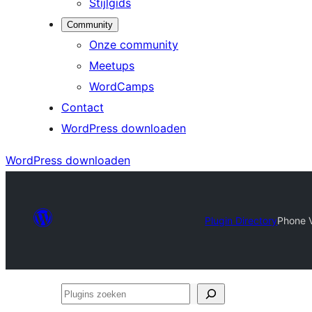
Stijlgids
Community
Onze community
Meetups
WordCamps
Contact
WordPress downloaden
WordPress downloaden
Plugin Directory
Phone V
Plugins