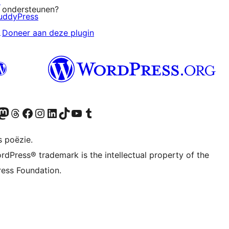
↗
ondersteunen?
uddyPress
↗
Doneer aan deze plugin
Twitter) account
ns Bluesky account
zoek ons Mastodon account
Bezoek ons Threads account
Onze Facebook pagina bezoeken
Bezoek ons Instagram account
Bezoek ons LinkedIn account
Bezoek ons TikTok account
Bezoek ons YouTube kanaal
Bezoek ons Tumblr account
s poëzie.
rdPress® trademark is the intellectual property of the
ess Foundation.