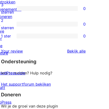
etrokken
beoordeling
4
3
0
venementen
sterren
0
sterren
oneren
beoordelingen
3
2
↗
0
sterren
0
sterren
ive
beoordelingen
2
1 ster
0
or
0
sterren
he
1
beoordelingen
beoordeling
Your review
Bekijk alle
uture
sterren
Ondersteuning
beoordelingen
ordPress.com
Iets te melden? Hulp nodig?
↗
Het supportforum bekijken
att
Doneren
↗
bPress
Wil je de groei van deze plugin