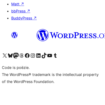
Matt
↗
bbPress
↗
BuddyPress
↗
Bezoek ons X (voorheen Twitter) account
Bezoek ons Bluesky account
Bezoek ons Mastodon account
Bezoek ons Threads account
Onze Facebook pagina bezoeken
Bezoek ons Instagram account
Bezoek ons LinkedIn account
Bezoek ons TikTok account
Bezoek ons YouTube kanaal
Bezoek ons Tumblr account
Code is poëzie.
The WordPress® trademark is the intellectual property
of the WordPress Foundation.