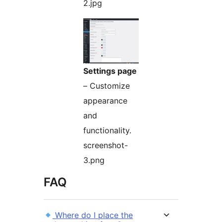
2.jpg
Settings page
– Customize
appearance
and
functionality.
screenshot-
3.png
FAQ
Where do I place the