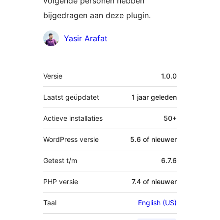
volgende personen hebben
bijgedragen aan deze plugin.
Bijdragers
Yasir Arafat
Meta
Versie
1.0.0
Laatst geüpdatet
1 jaar
geleden
Actieve installaties
50+
WordPress versie
5.6 of nieuwer
Getest t/m
6.7.6
PHP versie
7.4 of nieuwer
Taal
English (US)