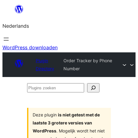
Ga
naar
Nederlands
de
inhoud
WordPress downloaden
Plugin
Order Tracker by Phone
Directory
Number
Plugins
zoeken
Deze plugin
is niet getest met de
laatste 3 grotere versies van
WordPress
. Mogelijk wordt het niet